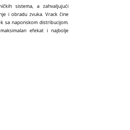
kih sistema, a zahvaljujući
je i obradu zvuka. Vrack čine
rek sa naponskom distribucijom.
maksimalan efekat i najbolje