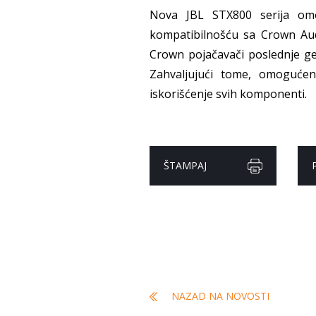
Nova JBL STX800 serija omo
kompatibilnošću sa Crown Aud
Crown pojačavači poslednje gen
Zahvaljujući tome, omogućen
iskorišćenje svih komponenti.
ŠTAMPAJ
NAZAD NA NOVOSTI