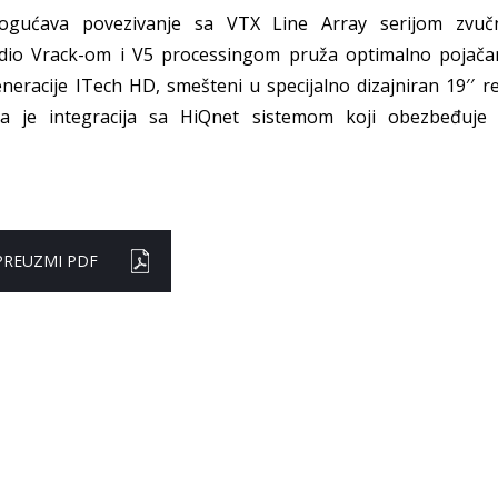
gućava povezivanje sa VTX Line Array serijom zvučnič
io Vrack-om i V5 processingom pruža optimalno pojačan
eracije ITech HD, smešteni u specijalno dizajniran 19′′ 
a je integracija sa HiQnet sistemom koji obezbeđuje 
PREUZMI PDF