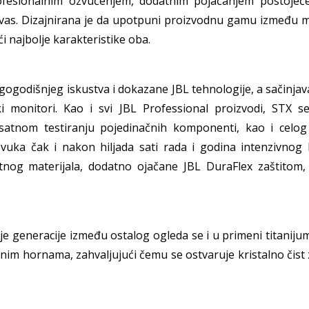
fesionalnim ozvučenjem, dodatnim pojačanjem postojećeg
 vas. Dizajnirana je da upotpuni proizvodnu gamu između ma
i najbolje karakteristike oba.
ogodišnjeg iskustva i dokazane JBL tehnologije, a sačinjavaj
ki monitori. Kao i svi JBL Professional proizvodi, STX 
satnom testiranju pojedinačnih komponenti, kao i celog 
zvuka čak i nakon hiljada sati rada i godina intenzivnog 
tnog materijala, dodatno ojačane JBL DuraFlex zaštitom,
nje generacije između ostalog ogleda se i u primeni titani
nim hornama, zahvaljujući čemu se ostvaruje kristalno čist