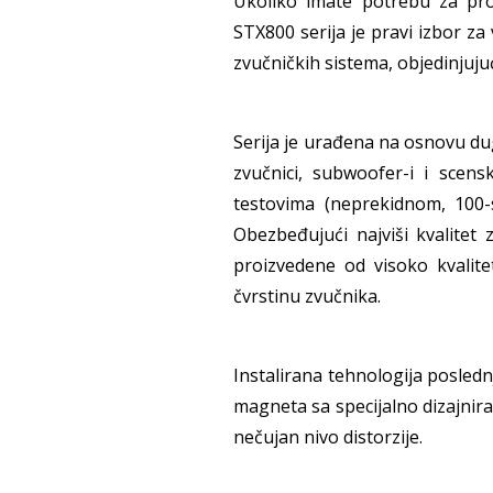
Ukoliko imate potrebu za pro
STX800 serija je pravi izbor za
zvučničkih sistema, objedinjujuć
Serija je urađena na osnovu dug
zvučnici, subwoofer-i i scens
testovima (neprekidnom, 100-
Obezbeđujući najviši kvalitet 
proizvedene od visoko kvalite
čvrstinu zvučnika.
Instalirana tehnologija posled
magneta sa specijalno dizajnira
nečujan nivo distorzije.