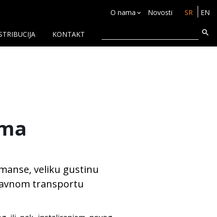
O nama
Novosti
SR
EN
STRIBUCIJA
KONTAKT
ema
manse, veliku gustinu
stavnom transportu