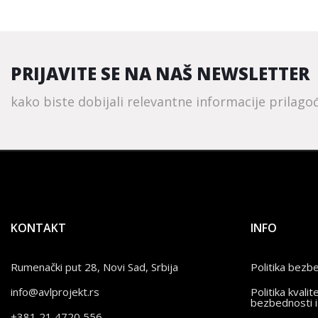
PRIJAVITE SE NA NAŠ NEWSLETTER
kako biste dobijali relevantne informacije prilag
KONTAKT
INFO
Rumenački put 28, Novi Sad, Srbija
Politika bezb
info@avlprojekt.rs
Politika kvalit
bezbednosti i
+381 21 4720 556