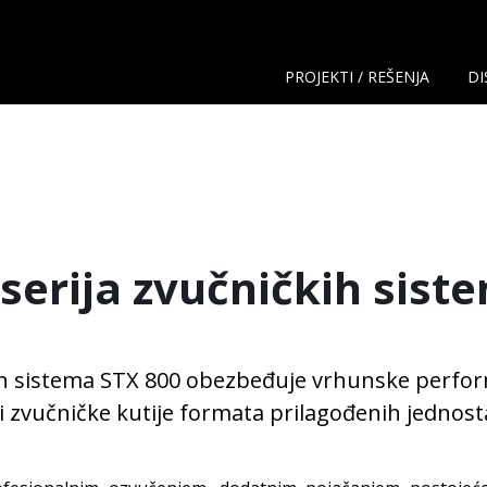
PROJEKTI / REŠENJA
DI
 serija zvučničkih sist
kih sistema STX 800 obezbeđuje vrhunske perfor
 i zvučničke kutije formata prilagođenih jedno