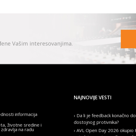
ođene Vašim interesovanjima.
NAJNOVIJE VESTI
ednosti informacija
› Da li je feedback konačno do
dostojnog protivnika?
eta, životne sredine i
 zdravlja na radu
› AVL Open Day 2026 okupio