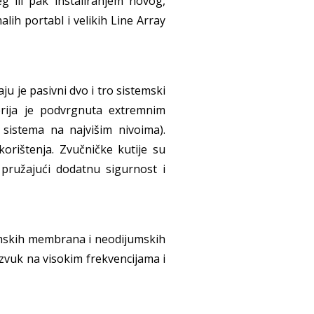
 ili pak instaliranjem novog,
lih portabl i velikih Line Array
u je pasivni dvo i tro sistemski
serija je podvrgnuta extremnim
sistema na najvišim nivoima).
korištenja. Zvučničke kutije su
 pružajući dodatnu sigurnost i
jumskih membrana i neodijumskih
 zvuk na visokim frekvencijama i