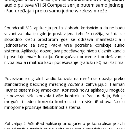
audio pulteva Vi i Si Compact serije putem samo jednog
iPad uređaja i preko samo jedne wireless mreže
Soundcraft ViSi aplikacija pruža slobodu korisnicima da ne budu
vezani za lokaciju gde je postavljena tehnička režija, već da se
slobodno kreću prostorom gde se održava manifestacija i
jednostavno sa svog iPad-a vrše potrebne korekcije audio
sistema. Aplikacija dozvoljava podešavanje nivoa ulaznih kanala
i poseduje
mute
funkciju. Omogućava praćenje i podešavanje
nivoa
aux
-a i matrica kao i podešavanje grafičkih EQ na izlazima.
Povezivanje digitalnih audio konzola na mrežu se obavlja preko
standardnog bežičnog mrežnog
router
-a zahvaljujući Harman
HiQnet sistemskoj arhitekturi. Koristeći novu aplikaciju moguće
je povezati više konzola i više kontrolnih iPad uređaja, čak je
moguće i jednu konzolu kontrolisati sa više iPad-ova što u
mnogome proširuje fleksibilnost sistema.
Zahvaljujući ViSi iPad aplikaciji omogućeno je kontrolisanje svih