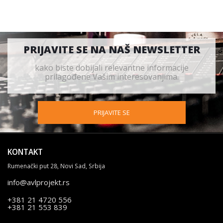
PRIJAVITE SE NA NAŠ NEWSLETTER
kako biste dobijali relevantne informacije
prilagođene Vašim interesovanjima.
PRIJAVITE SE
KONTAKT
Rumenački put 28, Novi Sad, Srbija
info@avlprojekt.rs
+381 21 4720 556
+381 21 553 839