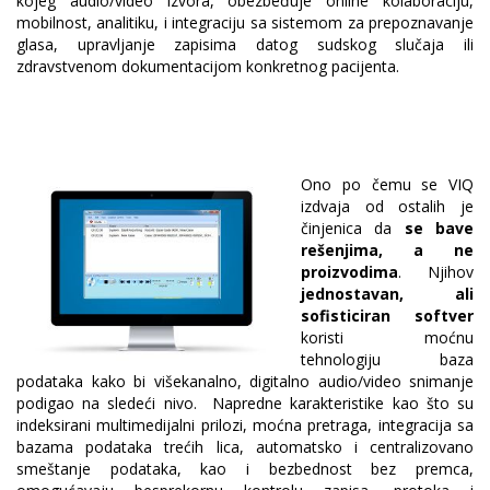
kojeg audio/video izvora, obezbeđuje online kolaboraciju,
mobilnost, analitiku, i integraciju sa sistemom za prepoznavanje
glasa, upravljanje zapisima datog sudskog slučaja ili
zdravstvenom dokumentacijom konkretnog pacijenta.
Ono po čemu se VIQ
izdvaja od ostalih je
činjenica da
se bave
rešenjima, a ne
proizvodima
. Njihov
jednostavan, ali
sofisticiran softver
koristi moćnu
tehnologiju baza
podataka kako bi višekanalno, digitalno audio/video snimanje
podigao na sledeći nivo. Napredne karakteristike kao što su
indeksirani multimedijalni prilozi, moćna pretraga, integracija sa
bazama podataka trećih lica, automatsko i centralizovano
smeštanje podataka, kao i bezbednost bez premca,