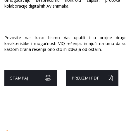
omogućavaju besprekornu kontrolu zapisa, protoka i
kolaboracije digitalnih AV snimaka.
Pozovite nas kako bismo Vas uputili i u brojne druge
karakteristike i mogućnosti VIQ rešenja, imajući na umu da su
kastomizirana rešenja ono što ih izdvaja od ostalih.
ŠTAMPAJ
PREUZMI PDF