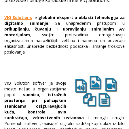
proizvode i usluge kanadske firme VIQ Solutions.
VIQ Solutions
je
globalni ekspert u oblasti tehnologija za
digitalno snimanje
. Sa unapređenim pristupom u
prikupljanju, čuvanju i upravljanju snimljenim AV
materijalom
, svojim proizvodima omogućavaju
organizacijama najrazličitijih veličina i namena da povećaju
efikasnost, unaprede bezbednost podataka i smanje troškove
poslovanja.
VIQ Solution softver je svoje
mesto našao u organizacijama
poput
sudnica
,
istražnih
prostorija pri policijskim
stanicama
,
osiguravajućih
kuća
,
kontrole avio
saobraćaja
,
zdravstvenih ustanova
i mnogih drugih.
Pomenuti softver „zapisuje“ digitalni sadržaj koji dolazi iz bilo