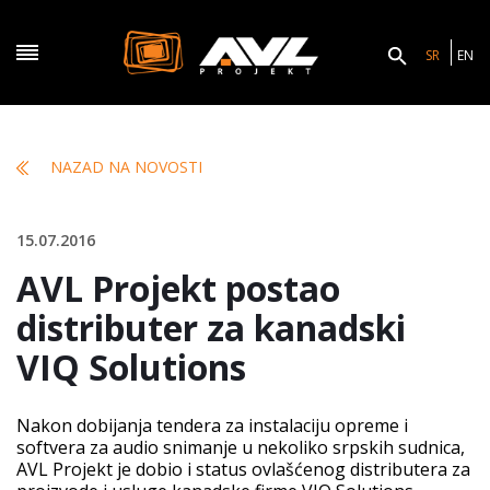
SR
EN
NAZAD NA NOVOSTI
15.07.2016
AVL Projekt postao
distributer za kanadski
VIQ Solutions
Nakon dobijanja tendera za instalaciju opreme i
softvera za audio snimanje u nekoliko srpskih sudnica,
AVL Projekt je dobio i status ovlašćenog distributera za