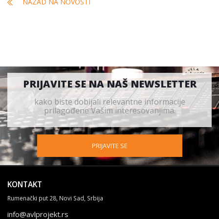
NAZAD NA NOVOSTI
PRIJAVITE SE NA NAŠ NEWSLETTER
kako biste dobijali relevantne informacije
prilagođene Vašim interesovanjima.
PRIJAVITE SE
KONTAKT
Rumenački put 28, Novi Sad, Srbija
info@avlprojekt.rs