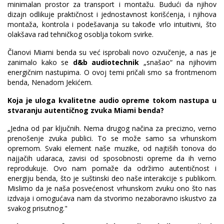
minimalan prostor za transport i montažu. Budući da njihov
dizajn odlikuje praktičnost i jednostavnost korišćenja, i njihova
montaža, kontrola i podešavanja su takođe vrlo intuitivni, što
olakšava rad tehničkog osoblja tokom svirke.
Članovi Miami benda su već isprobali novo ozvučenje, a nas je
zanimalo kako se
d&b audiotechnik
„snašao“ na njihovim
energičnim nastupima. O ovoj temi pričali smo sa frontmenom
benda, Nenadom Jekićem.
Koja je uloga kvalitetne audio opreme tokom nastupa u
stvaranju autentičnog zvuka Miami benda?
„Jedna od par ključnih. Nema drugog načina za precizno, verno
prenošenje zvuka publici. To se može samo sa vrhunskom
opremom. Svaki element naše muzike, od najtiših tonova do
najjačih udaraca, zavisi od sposobnosti opreme da ih verno
reprodukuje. Ovo nam pomaže da održimo autentičnost i
energiju benda, što je suštinski deo naše interakcije s publikom.
Mislimo da je naša posvećenost vrhunskom zvuku ono što nas
izdvaja i omogućava nam da stvorimo nezaboravno iskustvo za
svakog prisutnog."