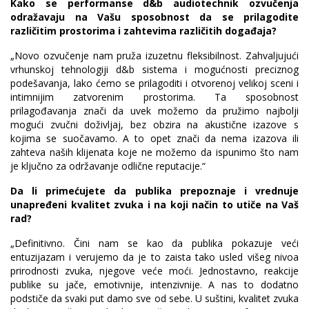
Kako se performanse d&b audiotechnik ozvučenja
odražavaju na Vašu sposobnost da se prilagodite
različitim prostorima i zahtevima različitih događaja?
„Novo ozvučenje nam pruža izuzetnu fleksibilnost. Zahvaljujući
vrhunskoj tehnologiji d&b sistema i mogućnosti preciznog
podešavanja, lako ćemo se prilagoditi i otvorenoj velikoj sceni i
intimnijim zatvorenim prostorima. Ta sposobnost
prilagođavanja znači da uvek možemo da pružimo najbolji
mogući zvučni doživljaj, bez obzira na akustične izazove s
kojima se suočavamo. A to opet znači da nema izazova ili
zahteva naših klijenata koje ne možemo da ispunimo što nam
je ključno za održavanje odlične reputacije.“
Da li primećujete da publika prepoznaje i vrednuje
unapređeni kvalitet zvuka i na koji način to utiče na Vaš
rad?
„Definitivno. Čini nam se kao da publika pokazuje veći
entuzijazam i verujemo da je to zaista tako usled višeg nivoa
prirodnosti zvuka, njegove veće moći. Jednostavno, reakcije
publike su jače, emotivnije, intenzivnije. A nas to dodatno
podstiče da svaki put damo sve od sebe. U suštini, kvalitet zvuka