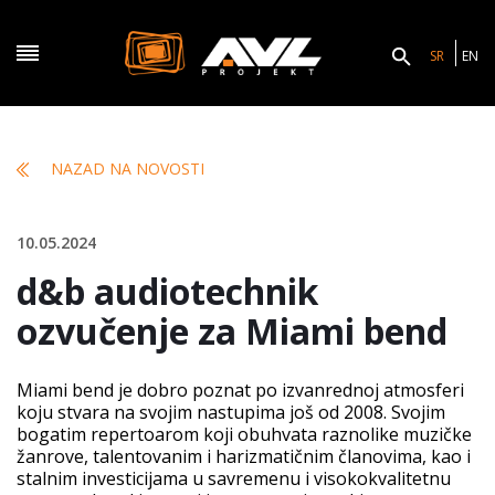
SR
EN
NAZAD NA NOVOSTI
10.05.2024
d&b audiotechnik
ozvučenje za Miami bend
Miami bend je dobro poznat po izvanrednoj atmosferi
koju stvara na svojim nastupima još od 2008. Svojim
bogatim repertoarom koji obuhvata raznolike muzičke
žanrove, talentovanim i harizmatičnim članovima, kao i
stalnim investicijama u savremenu i visokokvalitetnu