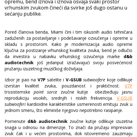
opremu, bend iznova i iznova osvaja svaki prostor
vrhunskim zvukom čineći da svirke još dugo ostanu u
sećanju publike.
Pored članova benda, Miami čini i tim iskusnih audio tehničara
zaduženih za postavljanje i podešavanje ozvučenja i opreme u
skladu s prostorom. Kako je modernizacija audio opreme
ključna za postizanje vrhunskog kvaliteta zvuka, bend je odlučio
da investira u nabavku vrhunskog ozvučenja marke
d&b
audiotechnik
još jedanput izražavajući svoju posvećenost
pružanju izuzetnog muzičkog doživljaja.
Izbor je pao na
V7P
satelite i
V-GSUB
subwoofere
koje odlikuje
izvrstan kvalitet zvuka, pouzdanost i praktičnost.
V7P
trosistemske
point sorce
zvučne kutije obezbeđuju jasnu
reprodukciju visokih, srednjih i niskih frekvencija.
V-GSUB
subwooferi
kardioidne karakteristike usmerenosti emituju zvuk u
jednom smeru, što eliminiše njegovo nepotrebno rasipanje.
Pomenute
d&b audiotechnik
zvučne kutije odlikuje izuzetna
snaga u odnosu na dimenzije. To znači da pružaju impresivan
zvuk čak i u većim prostorima, dok istovremeno zauzimaju