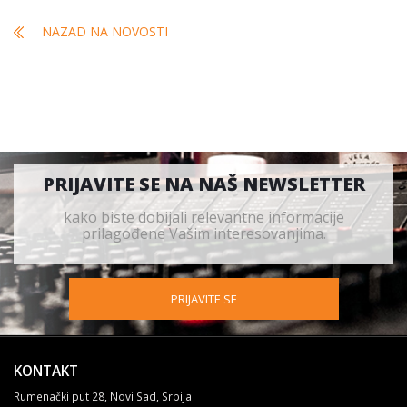
NAZAD NA NOVOSTI
PRIJAVITE SE NA NAŠ NEWSLETTER
kako biste dobijali relevantne informacije
prilagođene Vašim interesovanjima.
PRIJAVITE SE
KONTAKT
Rumenački put 28, Novi Sad, Srbija