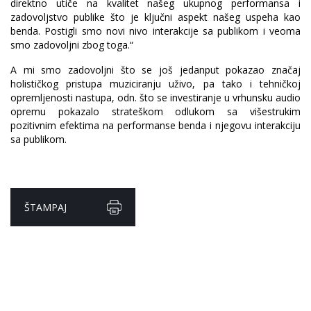
direktno utiče na kvalitet našeg ukupnog performansa i
zadovoljstvo publike što je ključni aspekt našeg uspeha kao
benda. Postigli smo novi nivo interakcije sa publikom i veoma
smo zadovoljni zbog toga.“
A mi smo zadovoljni što se još jedanput pokazao značaj
holističkog pristupa muziciranju uživo, pa tako i tehničkoj
opremljenosti nastupa, odn. što se investiranje u vrhunsku audio
opremu pokazalo strateškom odlukom sa višestrukim
pozitivnim efektima na performanse benda i njegovu interakciju
sa publikom.
ŠTAMPAJ