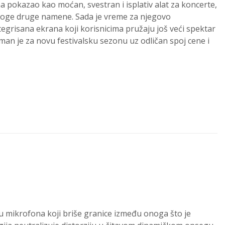
 pokazao kao moćan, svestran i isplativ alat za koncerte,
 mnoge druge namene. Sada je vreme za njegovo
risana ekrana koji korisnicima pružaju još veći spektar
man je za novu festivalsku sezonu uz odličan spoj cene i
u mikrofona koji briše granice između onoga što je