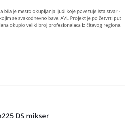
bila je mesto okupljanja ljudi koje povezuje ista stvar -
kojim se svakodnevno bave. AVL Projekt je po četvrti put
na okupio veliki broj profesionalaca iz čitavog regiona.
m225 DS mikser