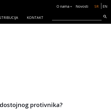
O nama
Novosti
SR
EN
STRIBUCIJA
KONTAKT
 dostojnog protivnika?