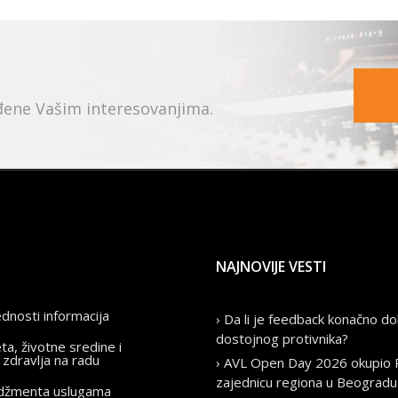
ođene Vašim interesovanjima.
NAJNOVIJE VESTI
ednosti informacija
› Da li je feedback konačno do
dostojnog protivnika?
eta, životne sredine i
 zdravlja na radu
› AVL Open Day 2026 okupio
zajednicu regiona u Beogradu
adžmenta uslugama