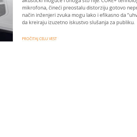
akustički moguće i onoga što nije. CORE+ tehnolo
mikrofona, čineći preostalu distorziju gotovo nep
način inženjeri zvuka mogu lako i efikasno da “u
da kreiraju izuzetno iskustvo slušanja za publiku.
PROČITAJ CELU VEST