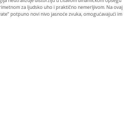
gija neutralizuje distorziju u čitavom dinamičkom opsegu
rimetnom za ljudsko uho i praktično nemerljivom. Na ovaj
hvate” potpuno novi nivo jasnoće zvuka, omogućavajući im