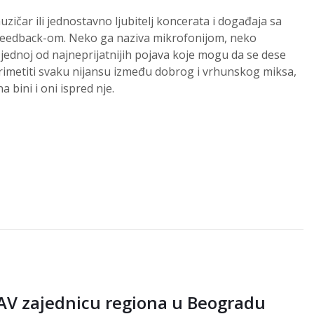
uzičar ili jednostavno ljubitelj koncerata i događaja sa
 feedback-om. Neko ga naziva mikrofonijom, neko
o jednoj od najneprijatnijih pojava koje mogu da se dese
imetiti svaku nijansu između dobrog i vrhunskog miksa,
 bini i oni ispred nje.
AV zajednicu regiona u Beogradu