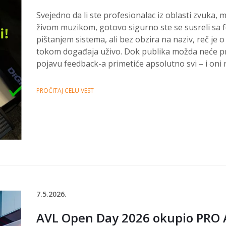
Svejedno da li ste profesionalac iz oblasti zvuka, m
živom muzikom, gotovo sigurno ste se susreli sa
pištanjem sistema, ali bez obzira na naziv, reč je 
tokom događaja uživo. Dok publika možda neće pr
pojavu feedback-a primetiće apsolutno svi – i oni na
PROČITAJ CELU VEST
7.5.2026.
AVL Open Day 2026 okupio PRO 