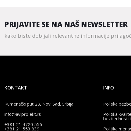
PRIJAVITE SE NA NAŠ NEWSLETTER
kako biste dobijali relevantne informacije prilag
KONTAKT
INFO
Rumenački put 28, Novi Sad, Srbija
Politika bezb
info@avlprojekt.rs
Politika kvalit
bezbednosti i
+381 21 4720 556
+381 21 553 839
Politika men