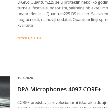
DiGiCo Quantum225 se u proteklih nekoliko godina
turneje, festivale, pozorišta, sakralne objekte i
unapređenje — Quantum225 DS mikser. Sa dva integ
mogućnosti, najnoviji dodatak Quantum liniji spre
kvaliteta.
PROČITAJ CELU VEST
19.3.2026.
DPA Microphones 4097 CORE+
CORE+ predstavlja revolucionarni iskorak u dizajn