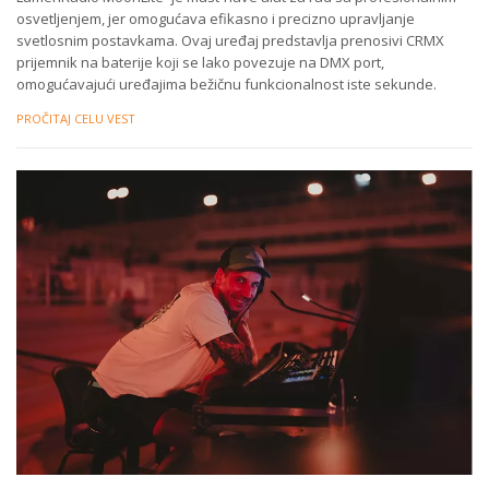
osvetljenjem, jer omogućava efikasno i precizno upravljanje
svetlosnim postavkama. Ovaj uređaj predstavlja prenosivi CRMX
prijemnik na baterije koji se lako povezuje na DMX port,
omogućavajući uređajima bežičnu funkcionalnost iste sekunde.
PROČITAJ CELU VEST