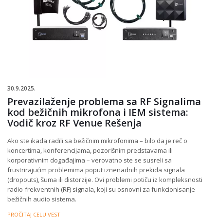
30.9.2025.
Prevazilaženje problema sa RF Signalima
kod bežičnih mikrofona i IEM sistema:
Vodič kroz RF Venue Rešenja
Ako ste ikada radili sa bežičnim mikrofonima – bilo da je reč o
koncertima, konferencijama, pozorišnim predstavama ili
korporativnim događajima – verovatno ste se susreli sa
frustrirajućim problemima poput iznenadnih prekida signala
(dropouts), šuma ili distorzije. Ovi problemi potiču iz kompleksnosti
radio-frekventnih (RF) signala, koji su osnovni za funkcionisanje
bežičnih audio sistema.
PROČITAJ CELU VEST