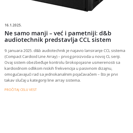
16.1.2025.
Ne samo manji – već i pametniji: d&b
audiotechnik predstavlja CCL sistem
9. januara 2025. d&b audiotechnik je najavio lansiranje CCL sistema
(Compact Cardioid Line Array) – prvog proizvoda u novoj CL seriji.
Ovaj sistem obezbeđuje kontrolu širokopojasne usmerenosti sa
kardioidnom odlikom niskih frekvencija u pasivnom dizajnu,
omogućavajući rad sa jednokanalnim pojačavačem – što je prvi
takav slučaj u kategoriji line array sistema.
PROČITAJ CELU VEST