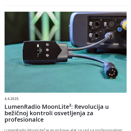
4.4.2025.
LumenRadio MoonLite²: Revolucija u
bežičnoj kontroli osvetljenja za
profesionalce
LumenRadio MoonLite² je must-have alat za rad sa profesionalnim