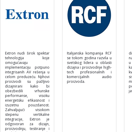
Extron nudi širok spektar
Italijanska kompanija RCF
d
tehnologija koje
se tokom godina razvila u
n
omogućavaju
svetskog lidera u oblasti
u
implementaciju potpuno
dizajna i proizvodnje high-
k
integrisanih AV rešenja u
tech profesionalnih i
k
celom preduzeću. Njihovi
komercijalnih audio
s
proizvodi su pažljivo
proizvoda.
m
dizajnirani kako bi
p
obezbedili vrhunske
j
performanse, visoku
energetsku efikasnost i
izuzetnu pouzdanost.
Zahvaljujući visokom
stepenu vertikalne
integracije, Extron je
odgovoran za dizajn,
proizvodnju, testiranje i