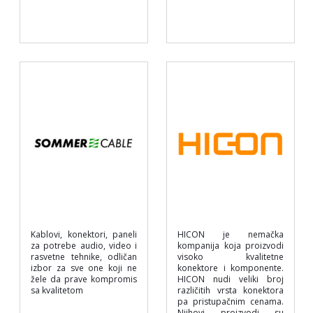
Kablovi, konektori, paneli
HICON je nemačka
za potrebe audio, video i
kompanija koja proizvodi
rasvetne tehnike, odličan
visoko kvalitetne
izbor za sve one koji ne
konektore i komponente.
žele da prave kompromis
HICON nudi veliki broj
sa kvalitetom
različitih vrsta konektora
pa pristupačnim cenama.
Njihovi proizvodi su