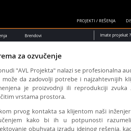
PROJEKTI / REŠENJA
DI
Imate projekat ?
enja
Brendovi
rema za ozvučenje
onudi "AVL Projekta" nalazi se profesionalna a
 može da zadovolji potrebe i najzahtevnijih kl
enjena je proizvodnji ili reprodukciji zvuka z
ičitim vrstama prostora.
ikom prvog kontakta sa klijentom naši inženjeri
učenjem kako bi ih u potpunosti razumeli, 
ektovanje obuhvata izradu idejnog rešenja, kao