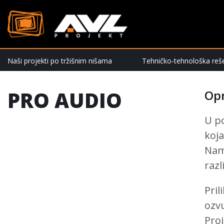
Naši projekti po tržišnim nišama
Tehničko-tehnološka reš
PRO AUDIO
Op
U p
koja
Nam
razl
Pril
ozv
Proj