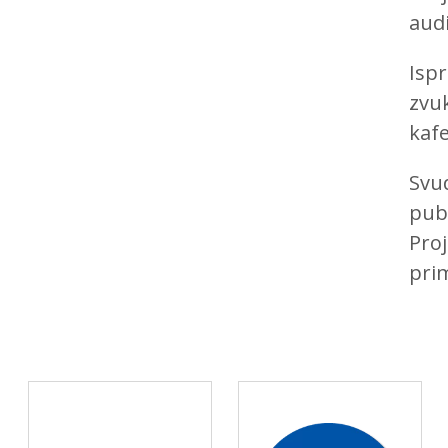
aud
Ispr
zvu
kaf
Svu
publ
Pro
pri