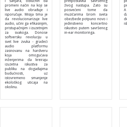
i sanjara, odlučnih da
pretpostavka savršenog
p
promeni način na koji se
živog nastupa. Zato su
p
live audio obrađuje i
posvećeni tome da
A
isporučuje. Misija tima je
muzičarima širom sveta
d
da revolucionarizuje live
obezbede potpuno novo i
d
audio, učini ga efikasnijim,
jedinstveno koncertno
is
pristupačnijim i izuzetnijim
iskustvo putem savršenog
za svakoga. Donose
in-ear monitoringa.
softversku revoluciju u
svet live zvuka - gradeći
audio platformu
zasnovanu na hardveru
koja omogućava
inženjerima da kreiraju
izuzetna iskustva za
publiku na događajima
budućnosti, uz
istovremeno smanjenje
ekološkog uticaja na
okolinu.