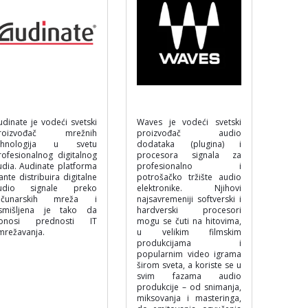
udinate je vodeći svetski
Waves je vodeći svetski
roizvođač mrežnih
proizvođač audio
ehnologija u svetu
dodataka (plugina) i
rofesionalnog digitalnog
procesora signala za
udia. Audinate platforma
profesionalno i
ante distribuira digitalne
potrošačko tržište audio
udio signale preko
elektronike. Njihovi
ačunarskih mreža i
najsavremeniji softverski i
smišljena je tako da
hardverski procesori
onosi prednosti IT
mogu se čuti na hitovima,
mrežavanja.
u velikim filmskim
produkcijama i
popularnim video igrama
širom sveta, a koriste se u
svim fazama audio
produkcije – od snimanja,
miksovanja i masteringa,