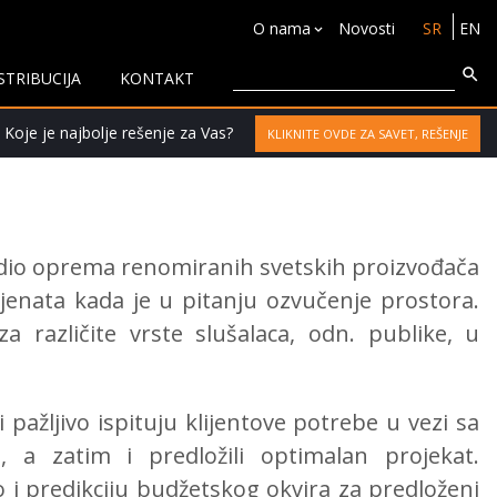
O nama
Novosti
SR
EN
STRIBUCIJA
KONTAKT
 Koje je najbolje rešenje za Vas?
KLIKNITE OVDE ZA SAVET, REŠENJE
udio oprema renomiranih svetskih proizvođača
ijenata kada je u pitanju ozvučenje prostora.
a različite vrste slušalaca, odn. publike, u
 pažljivo ispituju klijentove potrebe u vezi sa
a zatim i predložili optimalan projekat.
 i predikciju budžetskog okvira za predloženi