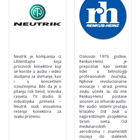
Neutrik je kompanija iz
Osnovan 1979. godine,
Lihtenštajna koja
Renkus-Heinz je
proizvodi konektore koji
prepoznat kao svetski
se koriste u audio i video
lider u tehnologiji
studijima za snimanje, kao
profesionalnih zvučnika.
i u koncertnim
Njihove revolucionarne
ozvučenjima. Bilo da je u
inovacije i strast prema
pitanju rok bend, scenska
zvuku učinile su da ime
rasveta, TV studio ili
Renkus-Heinz postane
industrijska primena –
sinonim za vrhunski audio.
Neutrik nudi inovativna
RH audio sistemi pružaju
rešenja konektora za
kristalno čist zvuk u
svaku primenu.
najprestižnijim projektima
širom sveta. Od
međunarodnih
aerodroma i znamenitih
muzeja do staklenih