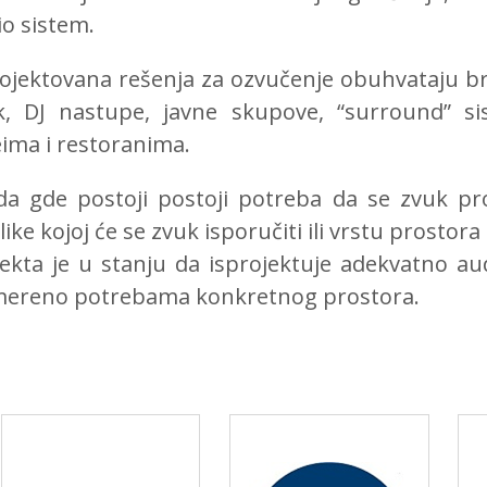
io sistem.
ojektovana rešenja za ozvučenje obuhvataju bro
k, DJ nastupe, javne skupove, “surround” s
eima i restoranima.
da gde postoji postoji potreba da se zvuk pro
ike kojoj će se zvuk isporučiti ili vrstu prostor
jekta je u stanju da isprojektuje adekvatno au
mereno potrebama konkretnog prostora.