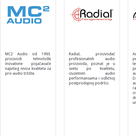
MC2 Audio od 1993.
Radial, proizvođač
A
proizvodi tehnološki
profesionalnih audio
p
inovativne pojačavače
proizvoda, poznat je u
t
najvišeg nivoa kvaliteta za
svetu po kvalitetu,
p
pro-audio tržište.
izuzetnim audio
a
performansama i odličnoj
D
postprodajnoj podršci.
a
r
o
d
u