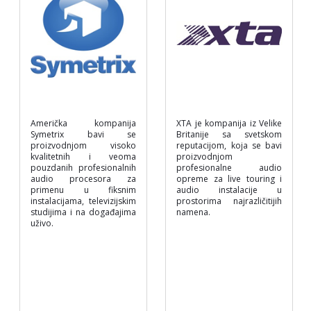
Američka kompanija
XTA je kompanija iz Velike
Symetrix bavi se
Britanije sa svetskom
proizvodnjom visoko
reputacijom, koja se bavi
kvalitetnih i veoma
proizvodnjom
pouzdanih profesionalnih
profesionalne audio
audio procesora za
opreme za live touring i
primenu u fiksnim
audio instalacije u
instalacijama, televizijskim
prostorima najrazličitijih
studijima i na događajima
namena.
uživo.