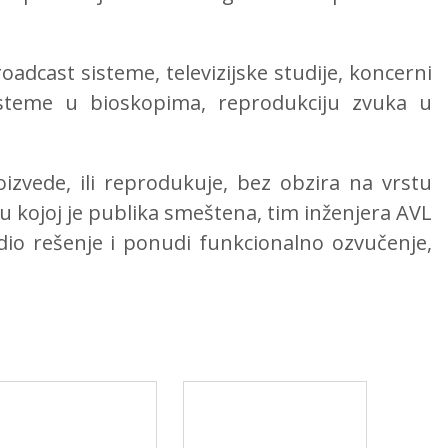
adcast sisteme, televizijske studije, koncerni
isteme u bioskopima, reprodukciju zvuka u
izvede, ili reprodukuje, bez obzira na vrstu
a u kojoj je publika smeštena, tim inženjera AVL
dio rešenje i ponudi funkcionalno ozvučenje,