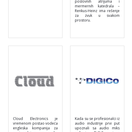
poslovnih atrijuma i
mermernih katedrala –
Renkus-Heinz ima rešenje
za zvuk u svakom
prostoru.
Cloud Electronics je
Kada su se profesionalci iz
vremenom postao vodeća
audio industrije prvi put
engleska kompanija za
upoznali sa audio miks