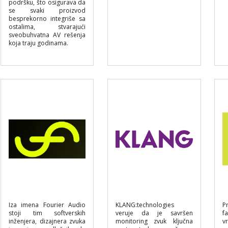
podršku, što osigurava da
se svaki proizvod
besprekorno integriše sa
ostalima, stvarajući
sveobuhvatna AV rešenja
koja traju godinama.
Iza imena Fourier Audio
KLANG:technologies
P
stoji tim softverskih
veruje da je savršen
f
inženjera, dizajnera zvuka
monitoring zvuk ključna
v