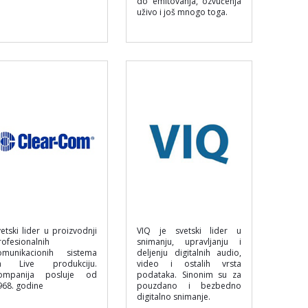
do emitovanja, ozvučenja
uživo i još mnogo toga.
vetski lider u proizvodnji
VIQ je svetski lider u
rofesionalnih
snimanju, upravljanju i
omunikacionih sistema
deljenju digitalnih audio,
a Live produkciju.
video i ostalih vrsta
ompanija posluje od
podataka. Sinonim su za
968. godine
pouzdano i bezbedno
digitalno snimanje.