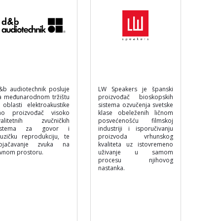
&b audiotechnik posluje
LW Speakers je španski
a međunarodnom tržištu
proizvođač bioskopskih
 oblasti elektroakustike
sistema ozvučenja svetske
ao proizvođač visoko
klase obeleženih ličnom
valitetnih zvučničkih
posvećenošću filmskoj
istema za govor i
industriji i isporučivanju
uzičku reprodukciju, te
proizvoda vrhunskog
ojačavanje zvuka na
kvaliteta uz istovremeno
avnom prostoru.
uživanje u samom
procesu njihovog
nastanka.