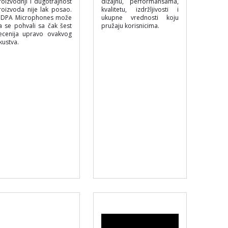
roizvodnji i dugotrajnost
dizajnu, performansama,
roizvoda nije lak posao.
kvalitetu, izdržljivosti i
 DPA Microphones može
ukupne vrednosti koju
a se pohvali sa čak šest
pružaju korisnicima.
ecenija upravo ovakvog
kustva.