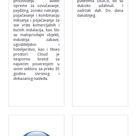
proizvodnju audio
pultevima DiGiCo, svi su
opreme za ozvučavanje,
duboko udahnuli. I
pejdžing, zonsko rutiranje,
zadržali dah. Do dana
pojačavanje i kombinaciju
današnjeg.
miksanja i pojačavanja za
sve vrste komercijalnih i
kućnih instalacija, kao što
su maloprodajni objekti,
industrija zabave,
ugostiteljstvo i
hotelijerstvo, kao i fitnes
prostori. Cloud je
nesporno brend sa
najvećim poverenjem u
svom sektoru sa preko 35
godina izvrsnog i
dokazanog nasleđa.