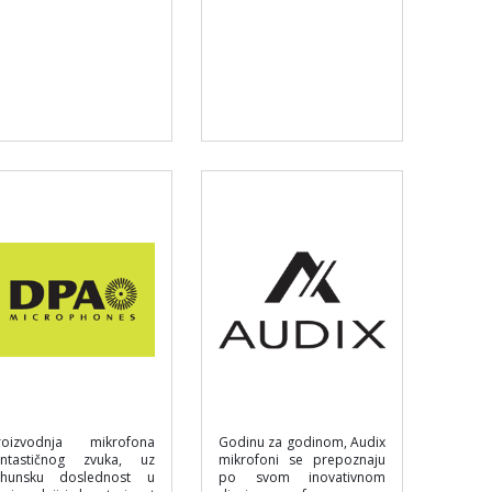
roizvodnja mikrofona
Godinu za godinom, Audix
antastičnog zvuka, uz
mikrofoni se prepoznaju
rhunsku doslednost u
po svom inovativnom