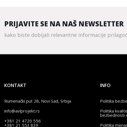
PRIJAVITE SE NA NAŠ NEWSLETTER
kako biste dobijali relevantne informacije prilag
KONTAKT
INFO
Rumenački put 28, Novi Sad, Srbija
Politika bezb
info@avlprojekt.rs
Politika kvalit
bezbednosti i
+381 21 4720 556
+381 21 553 839
Politika men