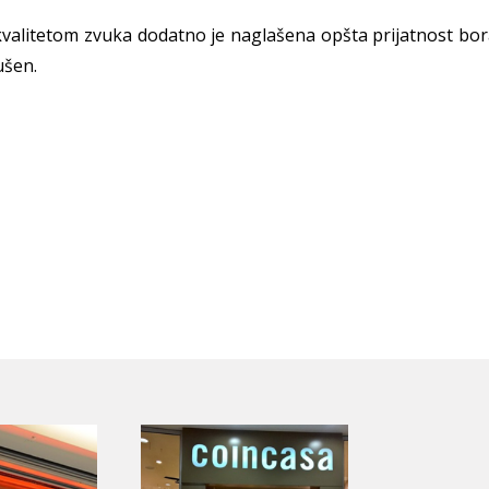
kvalitetom zvuka dodatno je naglašena opšta prijatnost bor
rušen.