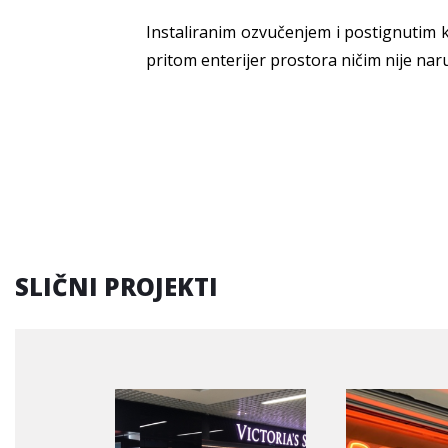
Instaliranim ozvučenjem i postignutim 
pritom enterijer prostora ničim nije na
SLIČNI PROJEKTI