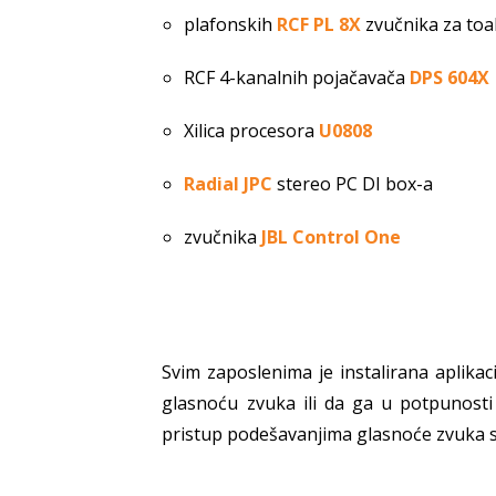
plafonskih
RCF PL 8X
zvučnika za toa
RCF 4-kanalnih pojačavača
DPS 604X
Xilica procesora
U0808
Radial JPC
stereo PC DI box-a
zvučnika
JBL Control One
Svim zaposlenima je instalirana aplika
glasnoću zvuka ili da ga u potpunosti
pristup podešavanjima glasnoće zvuka 