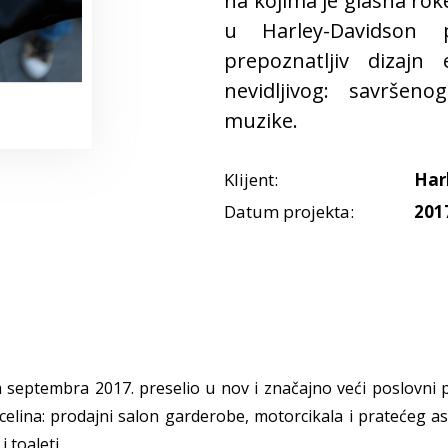
na kojima je glasna rok
u Harley-Davidson 
prepoznatljiv dizajn
nevidljivog: savršen
muzike.
Klijent:
Har
Datum projekta:
201
eptembra 2017. preselio u nov i značajno veći poslovni pro
celina: prodajni salon garderobe, motorcikala i pratećeg a
 toaleti.