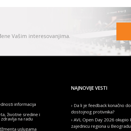
ođene Vašim interesovanjima.
NAJNOVIJE VESTI
ednosti informacija
› Da li je feedback konačno do
dostojnog protivnika?
eta, životne sredine i
 zdravlja na radu
› AVL Open Day 2026 okupio
zajednicu regiona u Beogradu
adžmenta uslugama