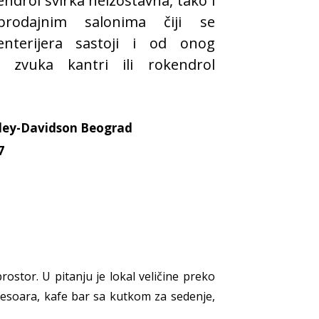
endrol svirka neizostavna, tako i
prodajnim salonima čiji se
 enterijera sastoji i od onog
og zvuka kantri ili rokendrol
ley-Davidson Beograd
7
stor. U pitanju je lokal veličine preko
sesoara, kafe bar sa kutkom za sedenje,