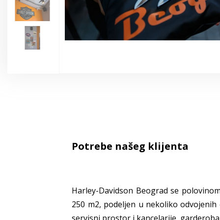
Potrebe našeg klijenta
Harley-Davidson Beograd se polovinom s
250 m2, podeljen u nekoliko odvojenih 
servisni prostor i kancelarije, garderoba i