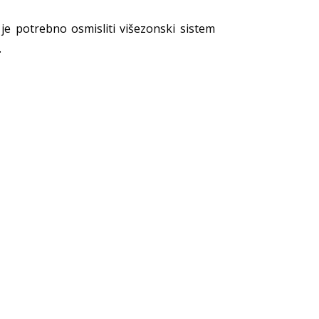
je potrebno osmisliti višezonski sistem
.