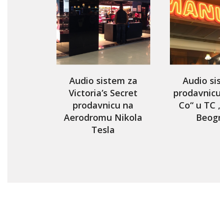
Audio sistem za
Audio si
Victoria’s Secret
prodavnic
prodavnicu na
Co“ u TC 
Aerodromu Nikola
Beog
Tesla