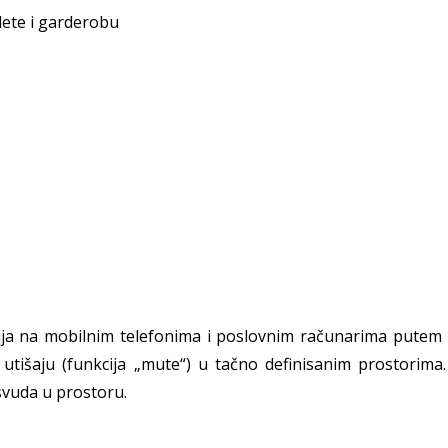
lete i garderobu
cija na mobilnim telefonima i poslovnim računarima putem
 utišaju (funkcija „mute“) u tačno definisanim prostorim
svuda u prostoru.