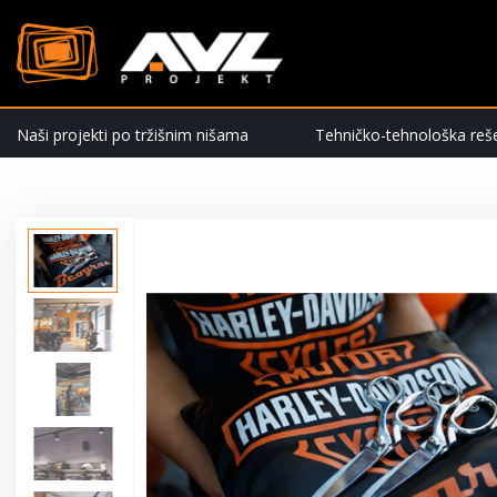
Naši projekti po tržišnim nišama
Tehničko-tehnološka reš