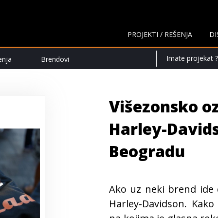
PROJEKTI / REŠENJA
DI
Imate projekat ?
enja
Brendovi
Višezonsko oz
Harley-Davids
Beogradu
Ako uz neki brend ide 
Harley-Davidson. Kak