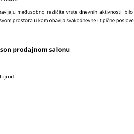
ljaju međusobno različite vrste dnevnih aktivnosti, bilo 
o u svom prostora u kom obavlja svakodnevne i tipične poslove
dson prodajnom salonu
toji od: