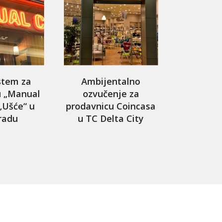
stem za
Ambijentalno
u „Manual
ozvučenje za
„Ušće“ u
prodavnicu Coincasa
radu
u TC Delta City