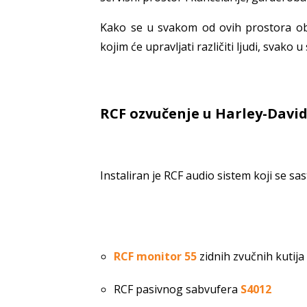
Kako se u svakom od ovih prostora obav
kojim će upravljati različiti ljudi, svak
RCF ozvučenje u Harley-Davi
Instaliran je RCF audio sistem koji se sas
RCF monitor 55
zidnih zvučnih kutija
RCF pasivnog sabvufera
S4012