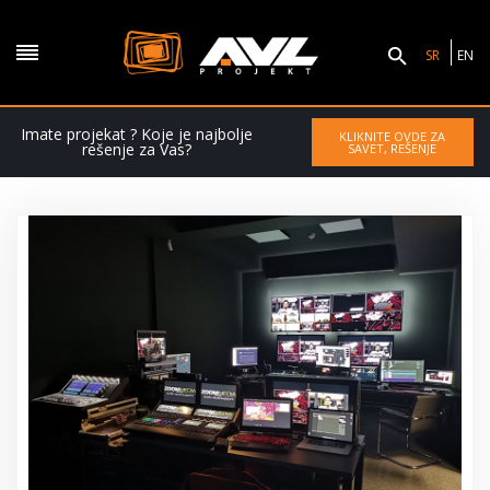
SR
EN
Imate projekat ? Koje je najbolje
KLIKNITE OVDE ZA
rešenje za Vas?
SAVET, REŠENJE