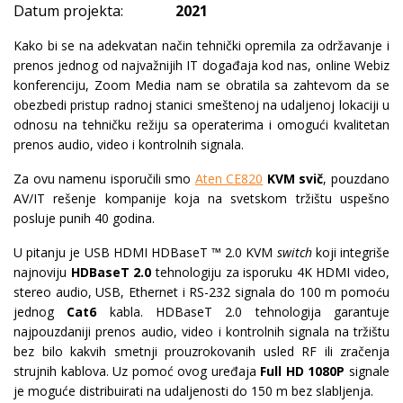
Datum projekta:
2021
Kako bi se na adekvatan način tehnički opremila za održavanje i
prenos jednog od najvažnijih IT događaja kod nas, online Webiz
konferenciju, Zoom Media nam se obratila sa zahtevom da se
obezbedi pristup radnoj stanici smeštenoj na udaljenoj lokaciji u
odnosu na tehničku režiju sa operaterima i omogući kvalitetan
prenos audio, video i kontrolnih signala.
Za ovu namenu isporučili smo
Aten CE820
KVM svič
, pouzdano
AV/IT rešenje kompanije koja na svetskom tržištu uspešno
posluje punih 40 godina.
U pitanju je USB HDMI HDBaseT ™ 2.0 KVM
switch
koji integriše
najnoviju
HDBaseT 2.0
tehnologiju za isporuku 4K HDMI video,
stereo audio, USB, Ethernet i RS-232 signala do 100 m pomoću
jednog
Cat6
kabla. HDBaseT 2.0 tehnologija garantuje
najpouzdaniji prenos audio, video i kontrolnih signala na tržištu
bez bilo kakvih smetnji prouzrokovanih usled RF ili zračenja
strujnih kablova. Uz pomoć ovog uređaja
Full HD
1080P
signale
je moguće distribuirati na udaljenosti do 150 m bez slabljenja.