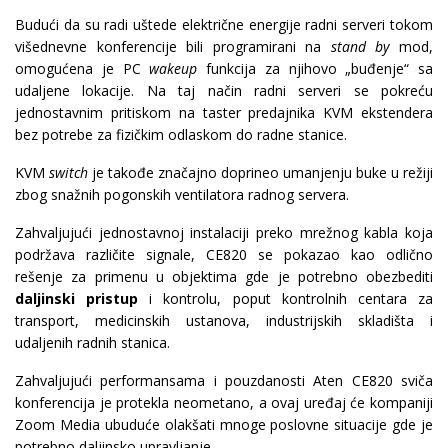
Budući da su radi uštede električne energije radni serveri tokom
višednevne konferencije bili programirani na
stand by
mod,
omogućena je PC
wakeup
funkcija za njihovo „buđenje“ sa
udaljene lokacije. Na taj način radni serveri se pokreću
jednostavnim pritiskom na taster predajnika KVM ekstendera
bez potrebe za fizičkim odlaskom do radne stanice.
KVM
switch
je takođe značajno doprineo umanjenju buke u režiji
zbog snažnih pogonskih ventilatora radnog servera.
Zahvaljujući jednostavnoj instalaciji preko mrežnog kabla koja
podržava različite signale, CE820 se pokazao kao odlično
rešenje za primenu u objektima gde je potrebno obezbediti
daljinski pristup
i kontrolu, poput kontrolnih centara za
transport, medicinskih ustanova, industrijskih skladišta i
udaljenih radnih stanica.
Zahvaljujući performansama i pouzdanosti Aten CE820 sviča
konferencija je protekla neometano, a ovaj uređaj će kompaniji
Zoom Media ubuduće olakšati mnoge poslovne situacije gde je
potrebno daljinsko upravljanje.