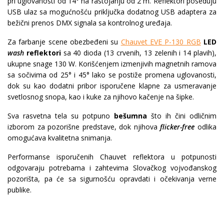
pri uglovanosti od 14° na rastojanju od 2 m. Reflektori poseduju
USB ulaz sa mogućnošću priključka dodatnog USB adaptera za
bežični prenos DMX signala sa kontrolnog uređaja.
Za farbanje scene obezbeđeni su
Chauvet EVE P-130 RGB
LED
wash
reflektori
sa 40 dioda (13 crvenih, 13 zelenih i 14 plavih),
ukupne snage 130 W. Korišćenjem izmenjivih magnetnih ramova
sa sočivima od 25° i 45° lako se postiže promena uglovanosti,
dok su kao dodatni pribor isporučene klapne za usmeravanje
svetlosnog snopa, kao i kuke za njihovo kačenje na šipke.
Sva rasvetna tela su potpuno
bešumna
što ih čini odličnim
izborom za pozorišne predstave, dok njihova
flicker-free
odlika
omogućava kvalitetna snimanja.
Performanse isporučenih Chauvet reflektora u potpunosti
odgovaraju potrebama i zahtevima Slovačkog vojvođanskog
pozorišta, pa će sa sigurnošću opravdati i očekivanja verne
publike.