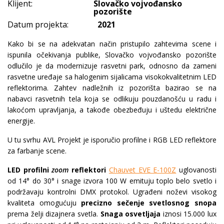
Klijent:
Slovačko vojvođansko
pozorište
Datum projekta:
2021
Kako bi se na adekvatan način pristupilo zahtevima scene i
ispunila očekivanja publike, Slovačko vojvođansko pozorište
odlučilo je da modernizuje rasvetni park, odnosno da zameni
rasvetne uređaje sa halogenim sijalicama visokokvalitetnim LED
reflektorima. Zahtev nadležnih iz pozorišta bazirao se na
nabavci rasvetnih tela koja se odlikuju pouzdanošću u radu i
lakoćom upravljanja, a takođe obezbeđuju i uštedu električne
energije.
U tu svrhu AVL Projekt je isporučio profilne i RGB LED reflektore
za farbanje scene.
LED profilni
zoom
reflektori
Chauvet EVE E-100Z
uglovanosti
od 14° do 30° i snage izvora 100 W emituju toplo belo svetlo i
podržavaju kontrolni DMX protokol. Ugrađeni noževi visokog
kvaliteta omogućuju
precizno sečenje svetlosnog snopa
prema želji dizajnera svetla.
Snaga osvetljaja
iznosi 15.000 lux