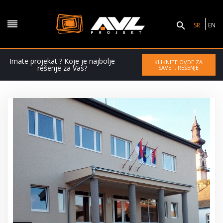
SR
EN
Imate projekat ? Koje je najbolje
KLIKNITE OVDE ZA
rešenje za Vas?
SAVET, REŠENJE