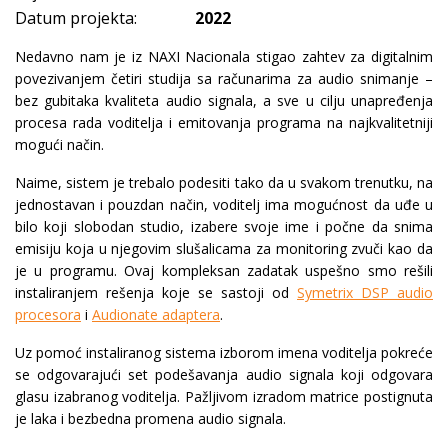
Datum projekta:
2022
Nedavno nam je iz NAXI Nacionala stigao zahtev za digitalnim
povezivanjem četiri studija sa računarima za audio snimanje –
bez gubitaka kvaliteta audio signala, a sve u cilju unapređenja
procesa rada voditelja i emitovanja programa na najkvalitetniji
mogući način.
Naime, sistem je trebalo podesiti tako da u svakom trenutku, na
jednostavan i pouzdan način, voditelj ima mogućnost da uđe u
bilo koji slobodan studio, izabere svoje ime i počne da snima
emisiju koja u njegovim slušalicama za monitoring zvuči kao da
je u programu. Ovaj kompleksan zadatak uspešno smo rešili
instaliranjem rešenja koje se sastoji od
Symetrix DSP audio
procesora
i
Audionate adaptera
.
Uz pomoć instaliranog sistema izborom imena voditelja pokreće
se odgovarajući set podešavanja audio signala koji odgovara
glasu izabranog voditelja. Pažljivom izradom matrice postignuta
je laka i bezbedna promena audio signala.