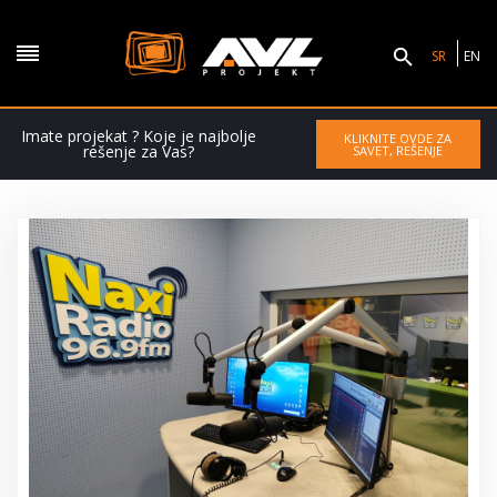
SR
EN
Imate projekat ? Koje je najbolje
KLIKNITE OVDE ZA
rešenje za Vas?
SAVET, REŠENJE