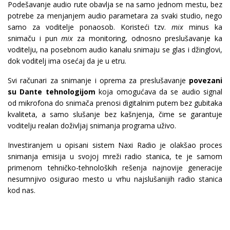
Podešavanje audio rute obavlja se na samo jednom mestu, bez
potrebe za menjanjem audio parametara za svaki studio, nego
samo za voditelje ponaosob. Koristeći tzv.
mix
minus ka
snimaču i pun
mix
za monitoring, odnosno preslušavanje ka
voditelju, na posebnom audio kanalu snimaju se glas i džinglovi,
dok voditelj ima osećaj da je u etru.
Svi računari za snimanje i oprema za preslušavanje
povezani
su Dante tehnologijom
koja omogućava da se audio signal
od mikrofona do snimača prenosi digitalnim putem bez gubitaka
kvaliteta, a samo slušanje bez kašnjenja, čime se garantuje
voditelju realan doživljaj snimanja programa uživo.
Investiranjem u opisani sistem Naxi Radio je olakšao proces
snimanja emisija u svojoj mreži radio stanica, te je samom
primenom tehničko-tehnoloških rešenja najnovije generacije
nesumnjivo osigurao mesto u vrhu najslušanijih radio stanica
kod nas.