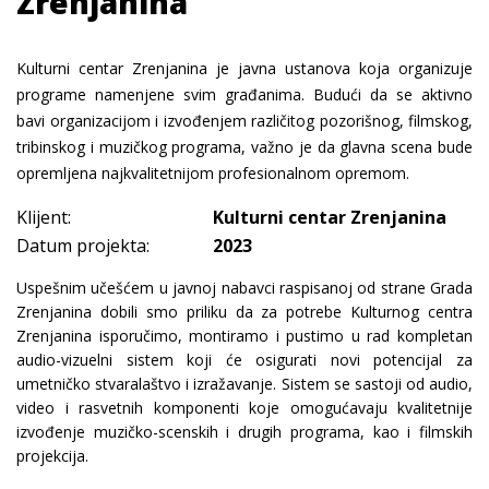
Zrenjanina
Kulturni centar Zrenjanina je javna ustanova koja organizuje
programe namenjene svim građanima. Budući da se aktivno
bavi organizacijom i izvođenjem različitog pozorišnog, filmskog,
tribinskog i muzičkog programa, važno je da glavna scena bude
opremljena najkvalitetnijom profesionalnom opremom.
Klijent:
Kulturni centar Zrenjanina
Datum projekta:
2023
Uspešnim učešćem u javnoj nabavci raspisanoj od strane Grada
Zrenjanina dobili smo priliku da za potrebe Kulturnog centra
Zrenjanina isporučimo, montiramo i pustimo u rad kompletan
audio-vizuelni sistem koji će osigurati novi potencijal za
umetničko stvaralaštvo i izražavanje. Sistem se sastoji od audio,
video i rasvetnih komponenti koje omogućavaju kvalitetnije
izvođenje muzičko-scenskih i drugih programa, kao i filmskih
projekcija.