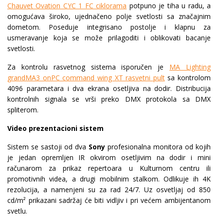
Chauvet Ovation CYC 1 FC ciklorama
potpuno je tiha u radu, a
omogućava široko, ujednačeno polje svetlosti sa značajnim
dometom. Poseduje integrisano postolje i klapnu za
usmeravanje koja se može prilagoditi i oblikovati bacanje
svetlosti.
Za kontrolu rasvetnog sistema isporučen je
MA Lighting
grandMA3 onPC command wing XT rasvetni pult
sa kontrolom
4096 parametara i dva ekrana osetljiva na dodir. Distribucija
kontrolnih signala se vrši preko DMX protokola sa DMX
spliterom.
Video prezentacioni sistem
Sistem se sastoji od dva
Sony
profesionalna monitora od kojih
je jedan opremljen IR okvirom osetljivim na dodir i mini
računarom za prikaz repertoara u Kulturnom centru ili
promotivnih videa, a drugi mobilnim stalkom. Odlikuje ih 4K
rezolucija, a namenjeni su za rad 24/7. Uz osvetljaj od 850
cd/m² prikazani sadržaj će biti vidljiv i pri većem ambijentanom
svetlu.