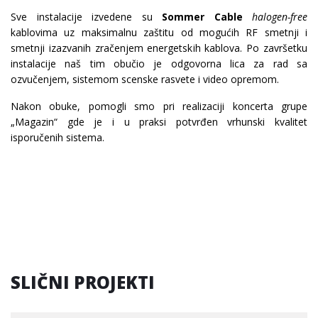
Sve instalacije izvedene su
Sommer Cable
halogen-free
kablovima uz maksimalnu zaštitu od mogućih RF smetnji i
smetnji izazvanih zračenjem energetskih kablova. Po završetku
instalacije naš tim obučio je odgovorna lica za rad sa
ozvučenjem, sistemom scenske rasvete i video opremom.
Nakon obuke, pomogli smo pri realizaciji koncerta grupe
„Magazin“ gde je i u praksi potvrđen vrhunski kvalitet
isporučenih sistema.
SLIČNI PROJEKTI