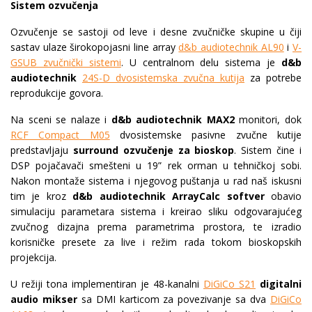
Sistem ozvučenja
Ozvučenje se sastoji od leve i desne zvučničke skupine u čiji
sastav ulaze širokopojasni line array
d&b audiotechnik AL90
i
V-
GSUB zvučnički sistemi
. U centralnom delu sistema je
d&b
audiotechnik
24S-D dvosistemska zvučna kutija
za potrebe
reprodukcije govora.
Na sceni se nalaze i
d&b audiotechnik MAX2
monitori, dok
RCF Compact M05
dvosistemske pasivne zvučne kutije
predstavljaju
surround ozvučenje za bioskop
. Sistem čine i
DSP pojačavači smešteni u 19” rek orman u tehničkoj sobi.
Nakon montaže sistema i njegovog puštanja u rad naš iskusni
tim je kroz
d&b audiotechnik ArrayCalc softver
obavio
simulaciju parametara sistema i kreirao sliku odgovarajućeg
zvučnog dizajna prema parametrima prostora, te izradio
korisničke presete za live i režim rada tokom bioskopskih
projekcija.
U režiji tona implementiran je 48-kanalni
DiGiCo S21
digitalni
audio mikser
sa DMI karticom za povezivanje sa dva
DiGiCo