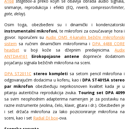
A168
stagebox
-a preko kojih se obavlja obrada audio signala,
snimanje, reprodukcija i efekti (EQ,
reverb, compresor/limiter,
gate, delay
).
Osim toga, obezbeđeni su i dinamički i kondenzatorski
instrumentalni mikrofoni
, te mikrofoni za ozvučavanje hora i
govor. Isporučeni su
Audix OM5 4-kanalni bežični mikrofonski
sistem
sa ručnim dinamičkim mikrofonima i
DPA 4488 CORE
headset
u boji kože sa džepnim predajnicima.
Audix
ANTDA4161
širokopojasne antene
doprineće dodatnom
pojačanju signala bežičnih mikrofona na sceni.
DPA ST2011C
stereo kompleti
sa setom pencil mikrofona i
odgovarajućim dodacima u koferu, kao i
DPA ST4015A stereo
par mikrofon
obezbeđuju neprikosnoven kvalitet kada je u
pitanju autentična reprodukcija zvuka.
Touring set DPA 4099
sa svim neophodnim adapterima namenjen je za postavku na
razne instrumente (violina, čelo, klavir, gitara i dr.). Obezbeđen je
i set držača mikrofona za lako pozicioniranje mikrofona na
sceni, kao i set
Radial DI box
-ova.
Scenska rasveta