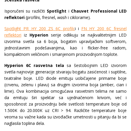
Isporučeni su različiti
Spotlight
i
Chauvet Professional LED
reflektori
(profilni, fresnel,
wash
i ciklorame).
Spotlight PR HY 200 ZS 6C profilc
i i
FN HY 200 6C fresnel
reflektori
iz
Hyperion
serije odlikuju se najkvalitetnijim LED
izvorima svetla sa 6 boja, bogatim upravljačkim softverom,
jednostavnim podešavanjima, kao i flicker-free radom,
kompaktnom veličinom i smanjenom proizvodnjom toplote.
Hyperion 6C rasvetna tela
sa šestobojnim LED izvorom
svetla najnovije generacije stvaraju bogatu zasićenost i suptilne,
teatralne boje. LED diode emituju uobičajene primarne boje
(crvenu, zelenu i plavu) sa drugim izvorima boja (amber, cian i
lime). Ova kombinacija omogućava rasvetnim telima ne samo
da emituju širi spektar sa ujednačenom krivom, već i
sposobnost za proizvodnju bele svetlosti temperature boje od
1.500K do 20.000K uz CRI > 94. Različite temperature boje
veoma su važne kada su izvođačke umetnosti u pitanju da bi se
naglasila toplina dela.