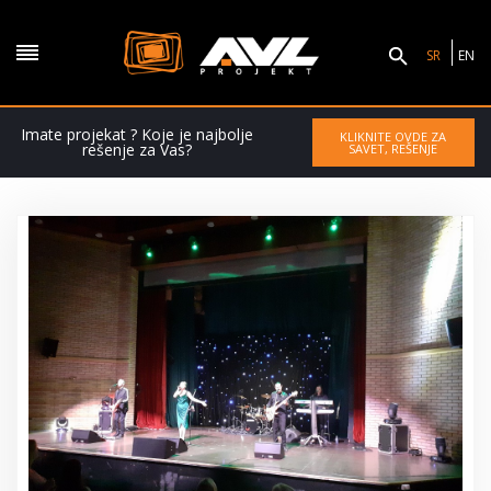
SR
EN
Imate projekat ? Koje je najbolje
KLIKNITE OVDE ZA
rešenje za Vas?
SAVET, REŠENJE