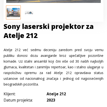
Sony laserski projektor za
Atelje 212
Atelje 212 već sedmu deceniju zaredom pred svoju vernu
publiku donosi dozu avangarde kroz upečatljive pozorišne
komade. Uz stalni ansambl koji čini više od 30 naših najboljih
glumaca, kvalitetan i zanimljiv repertoar, kao i stalno ulaganje u
raspoloživu opremu za rad Atelje 212 opravdava status
ustanove od nacionalnog značaja i jednog od najposećenijih
beogradskih pozorišta.
Klijent:
Atelje 212
Datum projekta:
2023