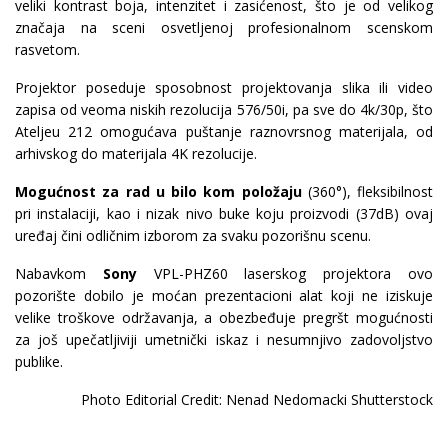
veliki kontrast boja, intenzitet i zasićenost, što je od velikog
značaja na sceni osvetljenoj profesionalnom scenskom
rasvetom.
Projektor poseduje sposobnost projektovanja slika ili video
zapisa od veoma niskih rezolucija 576/50i, pa sve do 4k/30p, što
Ateljeu 212 omogućava puštanje raznovrsnog materijala, od
arhivskog do materijala 4K rezolucije.
Mogućnost za rad u bilo kom položaju
(360°), fleksibilnost
pri instalaciji, kao i nizak nivo buke koju proizvodi (37dB) ovaj
uređaj čini odličnim izborom za svaku pozorišnu scenu.
Nabavkom
Sony
VPL-PHZ60 laserskog projektora ovo
pozorište dobilo je moćan prezentacioni alat koji ne iziskuje
velike troškove održavanja, a obezbeđuje pregršt mogućnosti
za još upečatljiviji umetnički iskaz i nesumnjivo zadovoljstvo
publike.
Photo Editorial Credit: Nenad Nedomacki Shutterstock