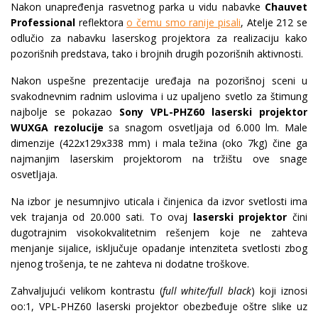
Nakon unapređenja rasvetnog parka u vidu nabavke
Chauvet
Professional
reflektora
o čemu smo ranije pisali
, Atelje 212 se
odlučio za nabavku laserskog projektora za realizaciju kako
pozorišnih predstava, tako i brojnih drugih pozorišnih aktivnosti.
Nakon uspešne prezentacije uređaja na pozorišnoj sceni u
svakodnevnim radnim uslovima i uz upaljeno svetlo za štimung
najbolje se pokazao
Sony VPL-PHZ60 laserski projektor
WUXGA rezolucije
sa snagom osvetljaja od 6.000 lm. Male
dimenzije (422x129x338 mm) i mala težina (oko 7kg) čine ga
najmanjim laserskim projektorom na tržištu ove snage
osvetljaja.
Na izbor je nesumnjivo uticala i činjenica da izvor svetlosti ima
vek trajanja od 20.000 sati. To ovaj
laserski projektor
čini
dugotrajnim visokokvalitetnim rešenjem koje ne zahteva
menjanje sijalice, isključuje opadanje intenziteta svetlosti zbog
njenog trošenja, te ne zahteva ni dodatne troškove.
Zahvaljujući velikom kontrastu (
full white/full black
) koji iznosi
oo:1, VPL-PHZ60 laserski projektor obezbeđuje oštre slike uz