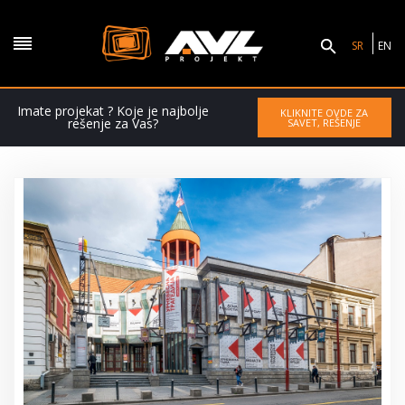
SR
EN
Imate projekat ? Koje je najbolje
KLIKNITE OVDE ZA
rešenje za Vas?
SAVET, REŠENJE