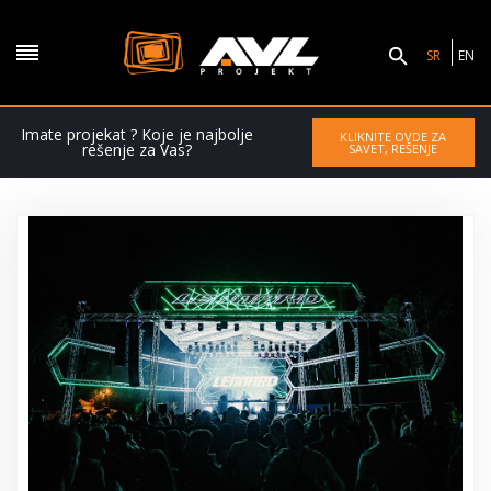
SR
EN
Imate projekat ? Koje je najbolje
KLIKNITE OVDE ZA
rešenje za Vas?
SAVET, REŠENJE