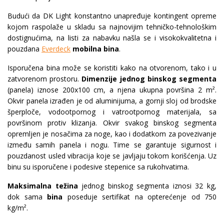
Budući da DK Light konstantno unapređuje kontingent opreme
kojom raspolaže u skladu sa najnovijim tehničko-tehnološkim
dostignućima, na listi za nabavku našla se i visokokvalitetna i
pouzdana
Everdeck
mobilna bina
.
Isporučena bina može se koristiti kako na otvorenom, tako i u
zatvorenom prostoru.
Dimenzije jednog binskog segmenta
(panela) iznose 200x100 cm, a njena ukupna površina 2 m².
Okvir panela izrađen je od aluminijuma, a gornji sloj od brodske
šperploče, vodootpornog i vatrootpornog materijala, sa
površinom protiv klizanja. Okvir svakog binskog segmenta
opremljen je nosačima za noge, kao i dodatkom za povezivanje
između samih panela i nogu. Time se garantuje sigurnost i
pouzdanost usled vibracija koje se javljaju tokom korišćenja. Uz
binu su isporučene i podesive stepenice sa rukohvatima.
Maksimalna težina
jednog binskog segmenta iznosi 32 kg,
dok sama
bina
poseduje sertifikat na opterećenje od 750
kg/m².