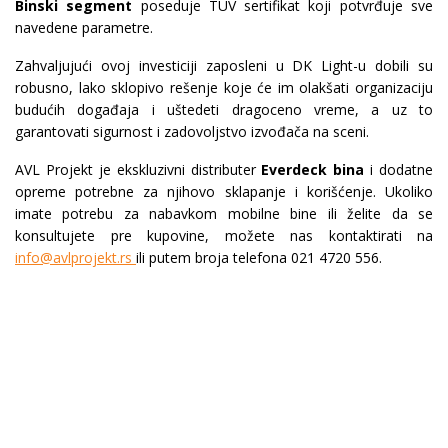
Binski segment
poseduje TUV sertifikat koji potvrđuje sve
navedene parametre.
Zahvaljujući ovoj investiciji zaposleni u DK Light-u dobili su
robusno, lako sklopivo rešenje koje će im olakšati organizaciju
budućih događaja i uštedeti dragoceno vreme, a uz to
garantovati sigurnost i zadovoljstvo izvođača na sceni.
AVL Projekt je ekskluzivni distributer
Everdeck bina
i dodatne
opreme potrebne za njihovo sklapanje i korišćenje. Ukoliko
imate potrebu za nabavkom mobilne bine ili želite da se
konsultujete pre kupovine, možete nas kontaktirati na
info@avlprojekt.rs
ili putem broja telefona 021 4720 556.