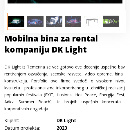
Mobilna bina za rental
kompaniju DK Light
DK Light iz Temerina se već gotovo dve decenije uspešno bavi
rentiranjem ozvučenja, scenske rasvete, video opreme, bina i
konstrukcija. Portfolio ove firme svedoči o visokom nivou
kvaliteta i profesionalizma inkorporiranog u tehničkoj realizaciji
popularnih festivala (EXIT, Illusions, Holi Peace, Energija Fest,
Adica Summer Beach), te brojnih uspešnih koncerata i
korporativnih događaja.
Klijent:
DK Light
Datum projekta:
2023