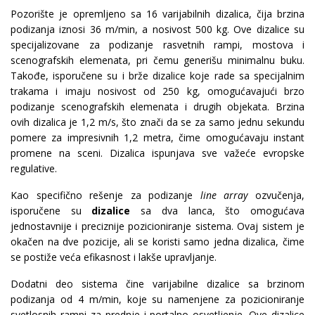
Pozorište je opremljeno sa 16 varijabilnih dizalica, čija brzina
podizanja iznosi 36 m/min, a nosivost 500 kg. Ove dizalice su
specijalizovane za podizanje rasvetnih rampi, mostova i
scenografskih elemenata, pri čemu generišu minimalnu buku.
Takođe, isporučene su i brže dizalice koje rade sa specijalnim
trakama i imaju nosivost od 250 kg, omogućavajući brzo
podizanje scenografskih elemenata i drugih objekata. Brzina
ovih dizalica je 1,2 m/s, što znači da se za samo jednu sekundu
pomere za impresivnih 1,2 metra, čime omogućavaju instant
promene na sceni. Dizalica ispunjava sve važeće evropske
regulative.
Kao specifično rešenje za podizanje
line array
ozvučenja,
isporučene su
dizalice
sa dva lanca, što omogućava
jednostavnije i preciznije pozicioniranje sistema. Ovaj sistem je
okačen na dve pozicije, ali se koristi samo jedna dizalica, čime
se postiže veća efikasnost i lakše upravljanje.
Dodatni deo sistema čine varijabilne dizalice sa brzinom
podizanja od 4 m/min, koje su namenjene za pozicioniranje
svetlosnih rampi za prednje i portalno osvetljenje. Ove dizalice