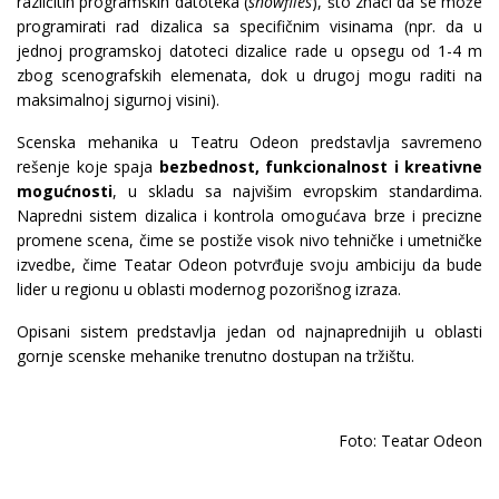
različitih programskih datoteka (
showfiles
), što znači da se može
programirati rad dizalica sa specifičnim visinama (npr. da u
jednoj programskoj datoteci dizalice rade u opsegu od 1-4 m
zbog scenografskih elemenata, dok u drugoj mogu raditi na
maksimalnoj sigurnoj visini).
Scenska mehanika u Teatru Odeon predstavlja savremeno
rešenje koje spaja
bezbednost, funkcionalnost i kreativne
mogućnosti
, u skladu sa najvišim evropskim standardima.
Napredni sistem dizalica i kontrola omogućava brze i precizne
promene scena, čime se postiže visok nivo tehničke i umetničke
izvedbe, čime Teatar Odeon potvrđuje svoju ambiciju da bude
lider u regionu u oblasti modernog pozorišnog izraza.
Opisani sistem predstavlja jedan od najnaprednijih u oblasti
gornje scenske mehanike trenutno dostupan na tržištu.
Foto: Teatar Odeon