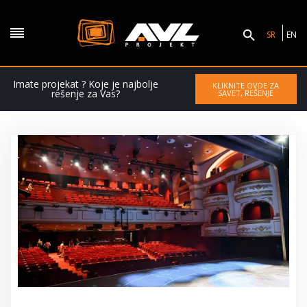
SR
EN
Imate projekat ? Koje je najbolje
KLIKNITE OVDE ZA
rešenje za Vas?
SAVET, REŠENJE