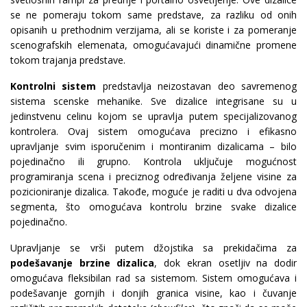
se ne pomeraju tokom same predstave, za razliku od onih
opisanih u prethodnim verzijama, ali se koriste i za pomeranje
scenografskih elemenata, omogućavajući dinamične promene
tokom trajanja predstave.
Kontrolni sistem
predstavlja neizostavan deo savremenog
sistema scenske mehanike. Sve dizalice integrisane su u
jedinstvenu celinu kojom se upravlja putem specijalizovanog
kontrolera. Ovaj sistem omogućava precizno i efikasno
upravljanje svim isporučenim i montiranim dizalicama – bilo
pojedinačno ili grupno. Kontrola uključuje mogućnost
programiranja scena i preciznog određivanja željene visine za
pozicioniranje dizalica. Takođe, moguće je raditi u dva odvojena
segmenta, što omogućava kontrolu brzine svake dizalice
pojedinačno.
Upravljanje se vrši putem džojstika sa prekidačima za
podešavanje brzine dizalica
, dok ekran osetljiv na dodir
omogućava fleksibilan rad sa sistemom. Sistem omogućava i
podešavanje gornjih i donjih granica visine, kao i čuvanje