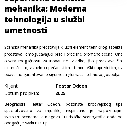
mehanika: Moderna
tehnologija u službi
umetnosti
Scenska mehanika predstavlja ključni element tehničkog aspekta
predstava, omogućavajući brze i precizne promene scena. Ona
otvara mogućnosti za inovativne izvedbe, što predstave čini
dinamičnijim, vizuelno upečatljivijim i tehnološki naprednijim, uz
obavezno garantovanje sigurnosti glumaca i tehničkog osoblja.
Klijent:
Teatar Odeon
Datum projekta:
2025
Beogradski Teatar Odeon, pozorište brodvejskog tipa
specijalizovano za mjuzikle, inspirisano je najpoznatijim
svetskim scenama, a njegova futuristička scenografija dodatno
obogaćuje svaki nastup.