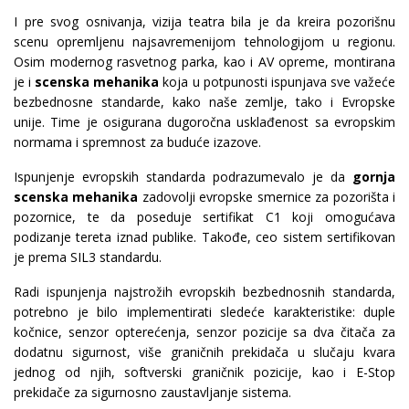
I pre svog osnivanja, vizija teatra bila je da kreira pozorišnu
scenu opremljenu najsavremenijom tehnologijom u regionu.
Osim modernog rasvetnog parka, kao i AV opreme, montirana
je i
scenska mehanika
koja u potpunosti ispunjava sve važeće
bezbednosne standarde, kako naše zemlje, tako i Evropske
unije. Time je osigurana dugoročna usklađenost sa evropskim
normama i spremnost za buduće izazove.
Ispunjenje evropskih standarda podrazumevalo je da
gornja
scenska mehanika
zadovolji evropske smernice za pozorišta i
pozornice, te da poseduje sertifikat C1 koji omogućava
podizanje tereta iznad publike. Takođe, ceo sistem sertifikovan
je prema SIL3 standardu.
Radi ispunjenja najstrožih evropskih bezbednosnih standarda,
potrebno je bilo implementirati sledeće karakteristike: duple
kočnice, senzor opterećenja, senzor pozicije sa dva čitača za
dodatnu sigurnost, više graničnih prekidača u slučaju kvara
jednog od njih, softverski graničnik pozicije, kao i E-Stop
prekidače za sigurnosno zaustavljanje sistema.