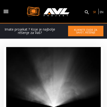
SR
EN
Imate projekat ? Koje je najbolje
KLIKNITE OVDE ZA
rešenje za Vas?
SAVET, REŠENJE