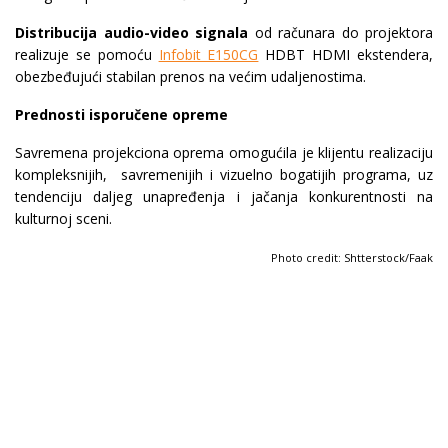
Distribucija audio-video signala
od računara do projektora
realizuje se pomoću
Infobit E150CG
HDBT HDMI ekstendera,
obezbeđujući stabilan prenos na većim udaljenostima.
Prednosti isporučene opreme
Savremena projekciona oprema omogućila je klijentu realizaciju
kompleksnijih, savremenijih i vizuelno bogatijih programa, uz
tendenciju daljeg unapređenja i jačanja konkurentnosti na
kulturnoj sceni.
Photo credit: Shtterstock/Faak