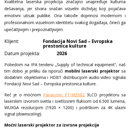
Kvalitetna laserska projekcija značajno unapređuje kulturna
dešavanja, jer stvara snažan vizuelni doživljaj koji pojačava
emotivni utisak publike. Ona takođe doprinosi modernom i
profesionalnom vizuelnom identitetu svakog događaja, čineći ga
upečatljivijim i prepoznatljivijim.
Klijent:
Fondacija Novi Sad – Evropska
prestonica kulture
Datum projekta:
2026
Pobedom na IPA tenderu „Supply of technical equipment“, naš
tim dobio je priliku da isporuči
mobilni laserski projektor
sa
dodatnim objektivima i HDBT distribucijom audio-video signala
Fondaciji Novi Sad – Evropska prestonica kulture.
Reč je o moćnom
Panasonic PT-MZ682
3LCD projektoru sa
laserskim izvorom svetla i svetlosnim fluksom od 6.500 lumena,
WUXGA rezolucijom (1920 × 1200) i podrškom za 4K ulazni
signal (
downscaling
).
Moćni laserski projektor za izvrsne projekcije