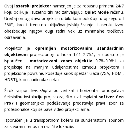
Ovaj
laserski projektor
namenjen je za robusnu primenu 24/7
koju odlikuje izuzetno tihi rad zahvaljujući
Quiet Mode
režimu.
Uređaj omogućava projekciju u bilo kom položaju u opsegu od
360°, kao i trenutno uključivanje/isključivanje. Laserski izvor
obezbeđuje njegov dugi radni vek uz minimalne troškove
održavanja.
Projektor je
opremljen motorizovanim standardnim
objektivom
projekcionog odnosa 1.61–2.76:1, a dodatno je
isporučen i
motorizovani zoom objektiv
0.78–0.98:1 za
projekcije na manjim udaljenostima između projektora i
projekcione površine. Poseduje širok spektar ulaza (VGA, HDMI,
HDBT), kao i audio ulaz i izlaz.
Širok raspon l
ens shift
-a po vertikali i horizontali omogućava
fleksibilnu instalaciju projektora, što uz besplatni
softver Geo
Pro7
i geometrijsko podešavanje predstavlja pravi izbor za
profesionalce koji se bave video projekcijama.
Isporučen je u transportnom koferu sa sunđerastom ispunom
za siguran prenos na različite lokacije.