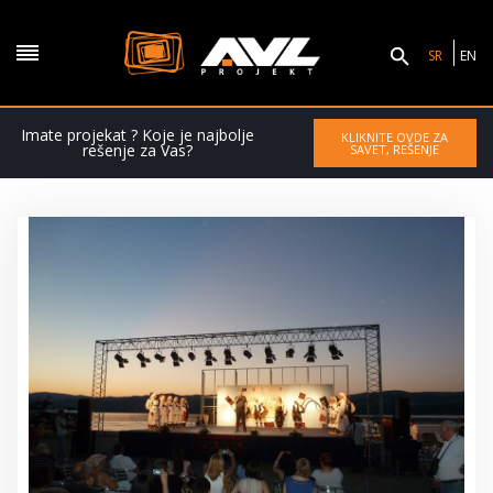
SR
EN
Imate projekat ? Koje je najbolje
KLIKNITE OVDE ZA
rešenje za Vas?
SAVET, REŠENJE