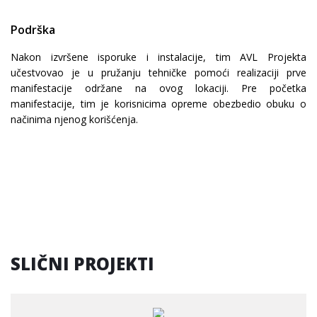
Podrška
Nakon izvršene isporuke i instalacije, tim AVL Projekta
učestvovao je u pružanju tehničke pomoći realizaciji prve
manifestacije održane na ovog lokaciji. Pre početka
manifestacije, tim je korisnicima opreme obezbedio obuku o
načinima njenog korišćenja.
SLIČNI PROJEKTI