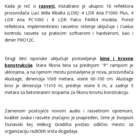
Kada je reč o
rasveti
, instalirano je ukupno 16 reflektora
proizvođača Luci della Ribalta (LDR): 4 LDR Aria F1000 Plus, 4
LDR Aria PC1000 i 8 LDR Palco PAR64 modela. Pored
reflektora, implementirano rasvetno rešenje uključuje i Cuelux
kontrolu rasvete sa pratećim softverom i hardverom, kao i
dimer PRO12C.
Drugi deo isporuke uključuje postavljanje
bine i krovne
konstrukcije
. Stara fiksna bina sa prednjom "P" rampom je
uklonjena, a na njenom mestu postavljena je nova, proizvođača
Alustage, dimenzija 10x9 metara, visine 60-100 cm. Alustage
krov je dimenzija 11x10 m, prednje visine 6 m, a zadnje 5
metara sa betoniranim stopama za fiksnu krovnu konstrukciju.
Zamenom postojeće novom audio i rasvetnom opremom,
kvalitet zvuka i rasvete značajno je unapređen, čime je živopisni
Dunavski kej Velikog Gradišta postao odlično mesto za
organizaciju različitih vrsta događaja.