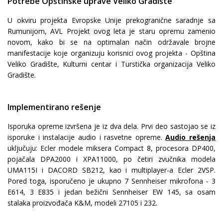
Potrebe Opštinske uprave Veliko Gradište
U okviru projekta Evropske Unije prekogranične saradnje sa
Rumunijom, AVL Projekt ovog leta je staru opremu zamenio
novom, kako bi se na optimalan način održavale brojne
manifestacije koje organizuju korisnici ovog projekta - Opština
Veliko Gradište, Kulturni centar i Turstička organizacija Veliko
Gradište.
Implementirano rešenje
Isporuka opreme izvršena je iz dva dela. Prvi deo sastojao se iz
isporuke i instalacije audio i rasvetne opreme.
Audio rešenja
uključuju: Ecler modele miksera Compact 8, procesora DP400,
pojačala DPA2000 i XPA11000, po četiri zvučnika modela
UMA115I i DACORD SB212, kao i multiplayer-a Ecler 2VSP.
Pored toga, isporučeno je ukupno 7 Sennheiser mikrofona - 3
E614, 3 E835 i jedan bežični Sennheiser EW 145, sa osam
stalaka proizvođača K&M, modeli 27105 i 232.