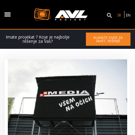
SR
EN
Imate projekat ? Koje je najbolje
KLIKNITE OVDE ZA
rešenje za Vas?
SAVET, REŠENJE