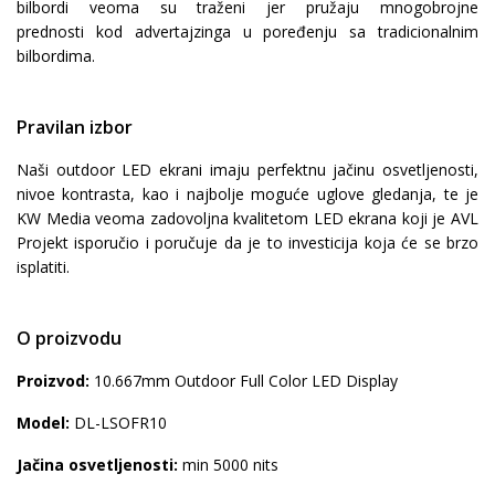
bilbordi veoma su traženi jer pružaju mnogobrojne
prednosti kod advertajzinga u poređenju sa tradicionalnim
bilbordima.
Pravilan izbor
Naši outdoor LED ekrani imaju perfektnu jačinu osvetljenosti,
nivoe kontrasta, kao i najbolje moguće uglove gledanja, te je
KW Media veoma zadovoljna kvalitetom LED ekrana koji je AVL
Projekt isporučio i poručuje da je to investicija koja će se brzo
isplatiti.
O proizvodu
Proizvod:
10.667mm Outdoor Full Color LED Display
Model:
DL-LSOFR10
Jačina osvetljenosti:
min 5000 nits