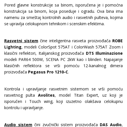
Pored glavne konstrukcije sa binom, isporučena je i pomoćna
konstrukcija sa binom, koja poseduje i ogradu. Ova bina ima
namenu za smeštaj kontrolnih audio i rasvetnih pulteva, kojima
se upravlja celokupnom tehnikom i scenskim efektima.
Rasvetni sistem
čine inteligentna rasveta proizvođača
ROBE
Lighting
, modeli ColorSpot 575AT i ColorWash 575AT Zoom i
klasični reflektori, Italijanskog proizvođača
DTS Illuminazione
modeli PAR64 500W, SCENA PC 2kW kao i blinderi. Napajanje
klasičnih reflektora se vrši pomoću 12-kanalnog dimera
proizvođača
Pegasus
Pro 1210-C
.
Kontrola i upravljanje rasvetnim sistemom se vrši pomoću
rasvetnog pulta
Avolites
, model Titan Expert, uz koji je
isporučen i Touch wing, koji izuzetno olakšava celokupnu
kontrolu i upravljanje.
Audio sistem
čini zvučnički sistem proizvođača
DAS Audio
,