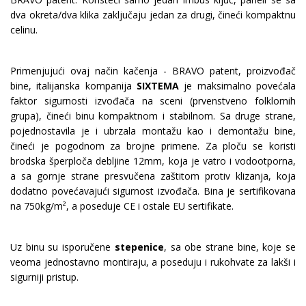
dva okreta/dva klika zaključaju jedan za drugi, čineći kompaktnu
celinu.
Primenjujući ovaj način kačenja - BRAVO patent, proizvođač
bine, italijanska kompanija
SIXTEMA
je maksimalno povećala
faktor sigurnosti izvođača na sceni (prvenstveno folklornih
grupa), čineći binu kompaktnom i stabilnom. Sa druge strane,
pojednostavila je i ubrzala montažu kao i demontažu bine,
čineći je pogodnom za brojne primene. Za ploču se koristi
brodska šperploča debljine 12mm, koja je vatro i vodootporna,
a sa gornje strane presvučena zaštitom protiv klizanja, koja
dodatno povećavajući sigurnost izvođača. Bina je sertifikovana
na 750kg/m², a poseduje CE i ostale EU sertifikate.
Uz binu su isporučene
stepenice
, sa obe strane bine, koje se
veoma jednostavno montiraju, a poseduju i rukohvate za lakši i
sigurniji pristup.