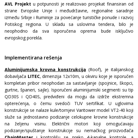
AVL Projekt
u potpunosti je realizovao projekat finansiran od
strane Evropske Unije i međudržavne, regionalne saradnje
između Srbije i Ruminije za povećanje turističke ponude i razvoj
Potiskog regiona. U skladu sa uslovima tendera, bilo je
neophodno da sva isporučena oprema bude isključivo
evropskog porekla.
Implementirana rešenja
Aluminijumska krovna konstrukcija
(Roof), je italijanskog
dobavljača
LITEC
, dimenzija 12x10m, u okviru koje je isporučen
kompletan pribor neophodan za sastavljanje (spojnice, škopci,
gurtne, španeri, sajle). Isporučeni aluminijumski segmenti su tip
QD30S i QD40S, predviđeni da mogu da izdrže ekstremna
opterećenja, o čemu svedoči TUV sertifikat. U uglovima
konstrukcije se nalaze kule/tornjevi Varitower model VT2-40 koji
služe sa jednostavno podizanje celokupne krovne konstrukcije
na željenu visinu. Električni motori koji omogućavaju
podizanje/spuštanje konstrukcije su nemačkog proizvođača
ChainMaster
i kontrolišu se preko 4-kanalne kontrole, a