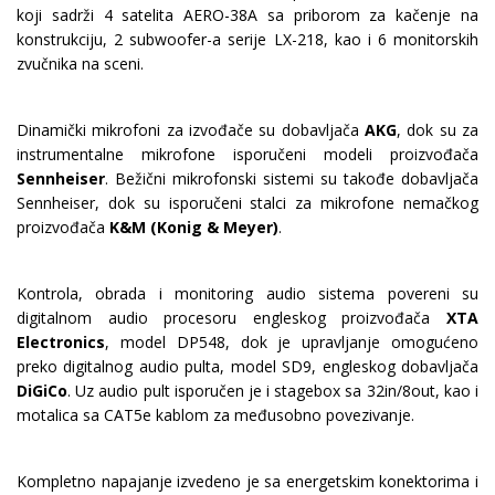
koji sadrži 4 satelita AERO-38A sa priborom za kačenje na
konstrukciju, 2 subwoofer-a serije LX-218, kao i 6 monitorskih
zvučnika na sceni.
Dinamički mikrofoni za izvođače su dobavljača
AKG
, dok su za
instrumentalne mikrofone isporučeni modeli proizvođača
Sennheiser
. Bežični mikrofonski sistemi su takođe dobavljača
Sennheiser, dok su isporučeni stalci za mikrofone nemačkog
proizvođača
K&M (Konig & Meyer)
.
Kontrola, obrada i monitoring audio sistema povereni su
digitalnom audio procesoru engleskog proizvođača
XTA
Electronics
, model DP548, dok je upravljanje omogućeno
preko digitalnog audio pulta, model SD9, engleskog dobavljača
DiGiCo
. Uz audio pult isporučen je i stagebox sa 32in/8out, kao i
motalica sa CAT5e kablom za međusobno povezivanje.
Kompletno napajanje izvedeno je sa energetskim konektorima i