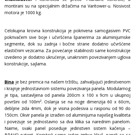
montirani su na specijalnim držačima na Varitower-u. Nosivost
motora je 1000 kg.
Celokupna krovna konstrukcija je pokrivena samogasivim PVC
pokrivačem sive boje i učvršćena španerima za aluminijumske
segmente, dok su zadnja i bočne strane dodatno učvršćene
elastičnim vezicama. Za povećanje stabilnosti same konstrukcije
izvedeno je dodatno ukrućenje, unakrsnim povezivanjem uglova
konstrukcije, sajlama.
Bina
je bez premca na našem tržištu, zahvaljujući jedinstvenom
i krajnje jednostavnom sistemu povezivanja panela. Modularnog
je tipa, sastavljena od panela 200cm x 100 x 9cm u ukupnoj
površini od 100m². Oslanja se na noge dimenzija 60 x 60cm,
debljine zida 4mm, dok je visina podesiva u rasponu od 90 do
150cm. Okvir panela je izrađen od aluminijuma najvišeg kvaliteta
i povezuje se jednostavno sa dva klika sa narednim panelom.
Naime, svaki panel poseduje jedinstven sistem kačenja –
BRAVO patent. Koristeći samo jedan imbus ključ, paneli se sa