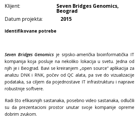
Klijent:
Seven Bridges Genomics,
Beograd
Datum projekta:
2015
Identifikovane potrebe
Seven Bridges Genomics
je srpsko-američka bioinformatička IT
kompanija koja posluje na nekoliko lokacija u svetu. Jedna od
njih je i Beograd. Bavi se kreiranjem „open source“ aplikacija za
analizu DNK i RNK, počev od QC alata, pa sve do vizualizacije
podataka, sa ciljem da pojednostave IT infrastrukturu i naprave
robustnije softvere.
Radi što efikasnijih sastanaka, posebno video sastanaka, odlučili
su da prezentacioni prostor unutar svoje kompanije opreme
dobrim zvukom.