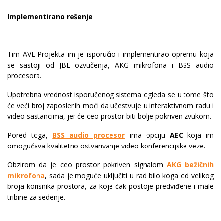
Implementirano rešenje
Tim AVL Projekta im je isporučio i implementirao opremu koja
se sastoji od JBL ozvučenja, AKG mikrofona i BSS audio
procesora.
Upotrebna vrednost isporučenog sistema ogleda se u tome što
će veći broj zaposlenih moći da učestvuje u interaktivnom radu i
video sastancima, jer će ceo prostor biti bolje pokriven zvukom.
Pored toga,
BSS audio procesor
ima opciju
AEC
koja im
omogućava kvalitetno ostvarivanje video konferencijske veze.
Obzirom da je ceo prostor pokriven signalom
AKG bežičnih
mikrofona
, sada je moguće uključiti u rad bilo koga od velikog
broja korisnika prostora, za koje čak postoje predviđene i male
tribine za sedenje.