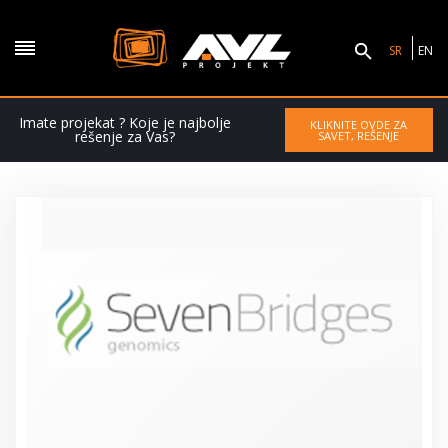
SR
EN
Imate projekat ? Koje je najbolje
KLIKNITE OVDE ZA
rešenje za Vas?
SAVET, REŠENJE