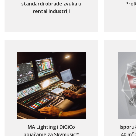
standardi obrade zvuka u
ProR
rental industriji
MA Lighting i DiGiCo
Isporu
pojačanje za Skymusic™
40 m²