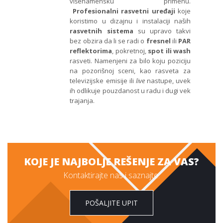
višenamensku primenu.
Profesionalni rasvetni uređaji
koje
koristimo u dizajnu i instalaciji naših
rasvetnih sistema
su upravo takvi
bez obzira da li se radi o
fresnel
ili
PAR
reflektorima
, pokretnoj,
spot ili wash
rasveti. Namenjeni za bilo koju poziciju
na pozorišnoj sceni, kao rasveta za
televizijske emisije ili
live
nastupe, uvek
ih odlikuje pouzdanost u radu i dugi vek
trajanja.
KOJE JE NAJBOLJE REŠENJE ZA VAS?
Kontaktirajte nas i saznajte.
POŠALJITE UPIT