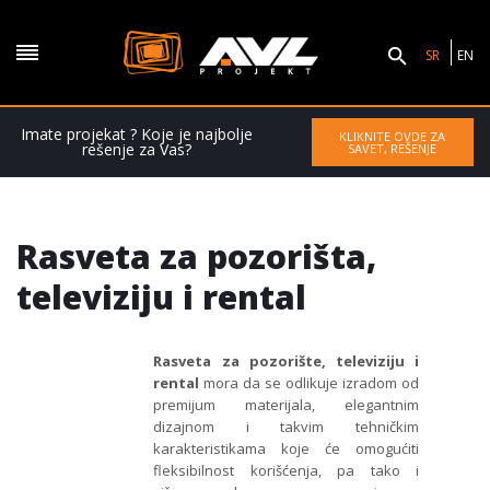
SR
EN
Imate projekat ? Koje je najbolje
KLIKNITE OVDE ZA
rešenje za Vas?
SAVET, REŠENJE
Rasveta za pozorišta,
televiziju i rental
Rasveta za pozorište, televiziju i
rental
mora da se odlikuje izradom od
premijum materijala, elegantnim
dizajnom i takvim tehničkim
karakteristikama koje će omogućiti
fleksibilnost korišćenja, pa tako i